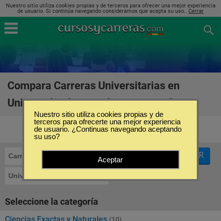
Nuestro sitio utiliza cookies propias y de terceros para ofrecer una mejor experiencia
de usuario. Si continúa navegando consideramos que acepta su uso..
Cerrar
Compara Carreras Universitarias en
Universidat de Barcelona en España
(27)
Nuestro sitio utiliza cookies propias y de
terceros para ofrecerte una mejor experiencia
de usuario. ¿Continuas navegando aceptando
su uso?
FILTRAR
Carreras Universitarias
Aceptar
Universidat de Barcelona
Seleccione la categoría
Ciencias Exactas y Naturales
(10)