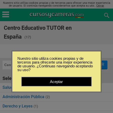
Nuestro sitio utiliza cookies propias y de terceros para ofrecer una mejor experiencia
de usuario. Si continúa navegando consideramos que acepta su uso..
Cerrar
Centro Educativo TUTOR en
España
(17)
Nuestro sitio utiliza cookies propias y de
terceros para ofrecerte una mejor experiencia
FILTRAR
Centro Educativo TUTOR
de usuario. ¿Continuas navegando aceptando
su uso?
Seleccione la categoría
Aceptar
Salud y Bienestar
(13)
Administración Pública
(2)
Derecho y Leyes
(1)