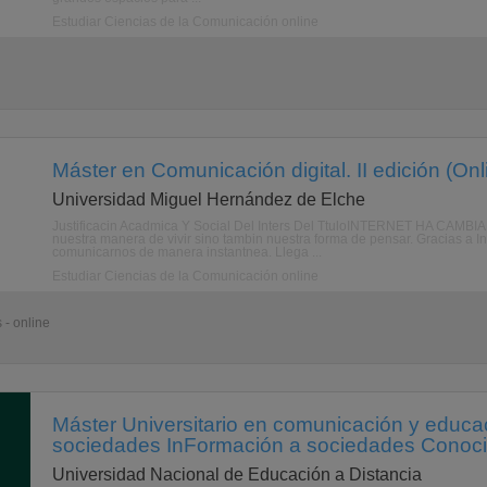
Estudiar Ciencias de la Comunicación online
Máster en Comunicación digital. II edición (Onl
Universidad Miguel Hernández de Elche
Justificacin Acadmica Y Social Del Inters Del TtuloINTERNET HA CAM
nuestra manera de vivir sino tambin nuestra forma de pensar. Gracias a I
comunicarnos de manera instantnea. Llega ...
Estudiar Ciencias de la Comunicación online
 - online
Máster Universitario en comunicación y educac
sociedades InFormación a sociedades Conoci
Universidad Nacional de Educación a Distancia