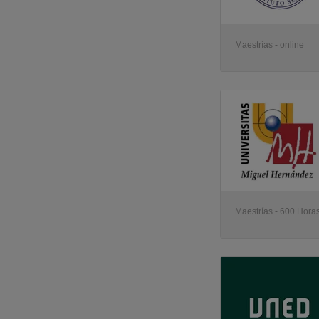
Maestrías - online
Maestrías - 600 Horas