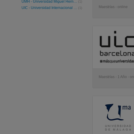
UMH - Universidad Miguel Hernández de Elche
(1)
Maestrías - online
UIC - Universidad Internacional de Cataluña
(1)
Maestrías - 1 Año - on