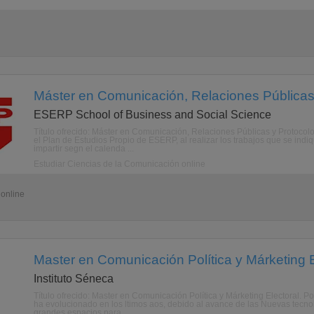
Máster en Comunicación, Relaciones Públicas 
ESERP School of Business and Social Science
Título ofrecido: Máster en Comunicación, Relaciones Públicas y Protocol
el Plan de Estudios Propio de ESERP, al realizar los trabajos que se indi
impartir segn el calenda ...
Estudiar Ciencias de la Comunicación online
 online
Master en Comunicación Política y Márketing E
Instituto Séneca
Título ofrecido: Master en Comunicación Política y Márketing Electoral.
ha evolucionado en los ltimos aos, debido al avance de las Nuevas tecnol
grandes espacios para ...