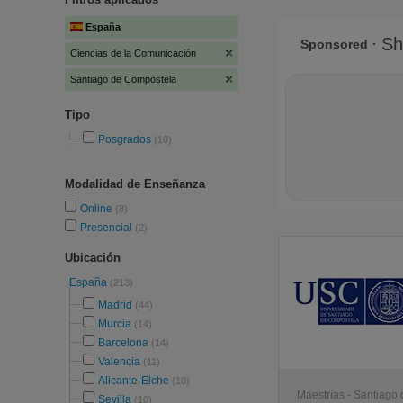
España
Ciencias de la Comunicación
Santiago de Compostela
Tipo
Posgrados
(10)
Modalidad de Enseñanza
Online
(8)
Presencial
(2)
Ubicación
España
(213)
Madrid
(44)
Murcia
(14)
Barcelona
(14)
Valencia
(11)
Alicante-Elche
(10)
Maestrías - Santiago
Sevilla
(10)