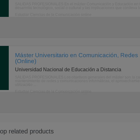
SALIDAS PROFESIONALES En el máster Comunicación y Educación en la R
desarrollo tecnológico, social o cultural y las implicaciones que conlleva 
Estudiar Ciencias de la Comunicación online
Máster Universitario en Comunicación, Redes
(Online)
Universidad Nacional de Educación a Distancia
SALIDAS PROFESIONALES Los objetivos generales del máster son la capac
mantenimiento de redes y comunicaciones informáticas, el aprovechamiento
utilizaci&o ...
Estudiar Ciencias de la Comunicación online