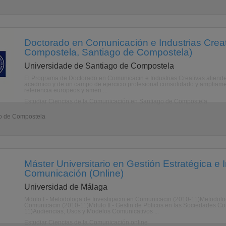
Doctorado en Comunicación e Industrias Creat
Compostela, Santiago de Compostela)
Universidade de Santiago de Compostela
El Programa de Doctorado en Comunicacin e Industrias Creativas atiende a
acadmico y de un campo de ejercicio profesional consolidado y ampliame
referencia europeos y ameri ...
Estudiar Ciencias de la Comunicación en Santiago de Compostela
go de Compostela
Máster Universitario en Gestión Estratégica e
Comunicación (Online)
Universidad de Málaga
Mdulo I.- Metodologa de Investigacin en Comunicacin (2010-11)Metodolog
Comunicacin (2010-11)Mdulo II.- Gestin de Pblicos en las Sociedades C
11)Audiencias, Usos y Modelos Comunicativos ...
Estudiar Ciencias de la Comunicación online