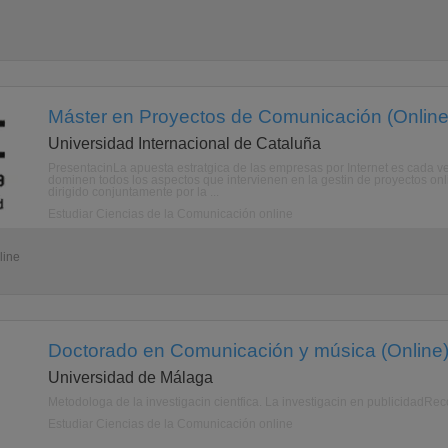
Máster en Proyectos de Comunicación (Online
Universidad Internacional de Cataluña
PresentacinLa apuesta estratgica de las empresas por Internet es cada ve
dominen todos los aspectos que intervienen en la gestin de proyectos on
dirigido conjuntamente por la ...
Estudiar Ciencias de la Comunicación online
line
Doctorado en Comunicación y música (Online
Universidad de Málaga
Metodologa de la investigacin cientfica. La investigacin en publicidadRec
Estudiar Ciencias de la Comunicación online