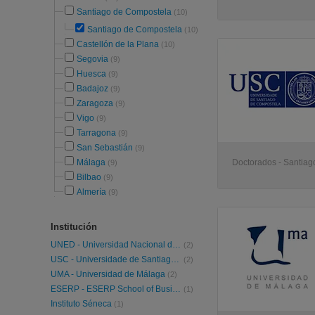
Santiago de Compostela
(10)
Santiago de Compostela
(10)
Castellón de la Plana
(10)
Segovia
(9)
Huesca
(9)
Badajoz
(9)
Zaragoza
(9)
Vigo
(9)
Tarragona
(9)
San Sebastián
(9)
Málaga
Doctorados - Santia
(9)
Bilbao
(9)
Almería
(9)
Institución
UNED - Universidad Nacional de Educación a Distancia
(2)
USC - Universidade de Santiago de Compostela
(2)
UMA - Universidad de Málaga
(2)
ESERP - ESERP School of Business and Social Science
(1)
Instituto Séneca
(1)