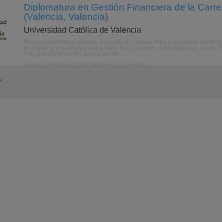
Diplomatura en Gestión Financiera de la Carre
(Valencia, Valencia)
Universidad Católica de Valencia
PresentacinAntoine Walker, Romario Da Sousa, Paul Gascoigne, Kenny Gr
Holyfield, por no mencionar a Mike Tyson, tienen varias cosas en comn. 
han ganado enormes sumas de din ...
Estudiar Administración Deportiva en Valencia
a