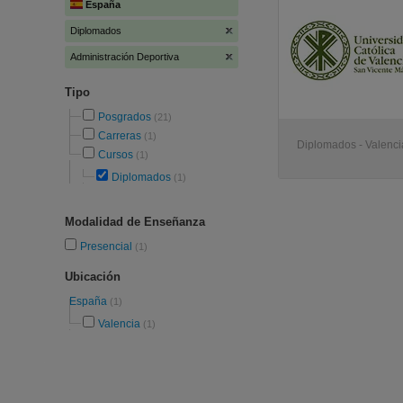
España
Diplomados
Administración Deportiva
Tipo
Posgrados
(21)
Carreras
(1)
Diplomados - Valenci
Cursos
(1)
Diplomados
(1)
Modalidad de Enseñanza
Presencial
(1)
Ubicación
España
(1)
Valencia
(1)