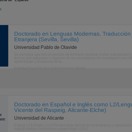
oría de "Español"
s
Doctorado en Lenguas Modernas, Traducció
Etranjera (Sevilla, Sevilla)
Universidad Pablo de Olavide
Se persigue que tras el periodo de formacin doctoral los/las estudiantes
tericos que subyacen a algunos de los paradigmas de investigacin ms influ
aprendizaje y enseanza de la ...
Estudiar Español para Extranjeros en Sevilla
Doctorado en Español e Inglés como L2/Lengu
Vicente del Raspeig, Alicante-Elche)
Universidad de Alicante
Espaol L2/LEIngls L2/LEPerspectivas tericas en la enseanza y adquisicin 
ingls)Estudios contrastivos espaol-ingls L2/LE