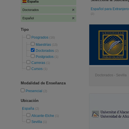
Seleccione la SubCateg
España
Español para Extranjero
Doctorados
(2)
Español
Tipo
Posgrados
(16)
Maestrías
(13)
Doctorados
(2)
Postgrados
(1)
Carreras
(1)
Cursos
(1)
Doctorados - Sevilla
Modalidad de Enseñanza
Presencial
(2)
Ubicación
España
(2)
Alicante-Elche
(1)
Sevilla
(1)