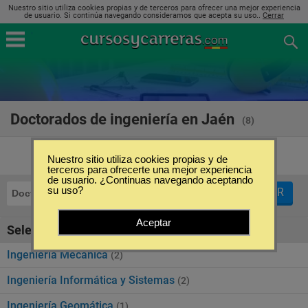
Nuestro sitio utiliza cookies propias y de terceros para ofrecer una mejor experiencia
de usuario. Si continúa navegando consideramos que acepta su uso..
Cerrar
Doctorados de ingeniería en Jaén
(8)
Nuestro sitio utiliza cookies propias y de
terceros para ofrecerte una mejor experiencia
de usuario. ¿Continuas navegando aceptando
su uso?
FILTRAR
Doctorados
Ingeniería
Jaén
Aceptar
Seleccione la SubCategoría de "Ingeniería"
Ingeniería Mecánica
(2)
Ingeniería Informática y Sistemas
(2)
Ingeniería Geomática
(1)