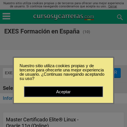
Nuestro sitio utiliza cookies propias y de terceros para ofrecer una mejor experiencia
de usuario. Si continúa navegando consideramos que acepta su uso..
Cerrar
EXES Formación en España
(10)
Nuestro sitio utiliza cookies propias y de
terceros para ofrecerte una mejor experiencia
FILTRAR
EXES Formación
de usuario. ¿Continuas navegando aceptando
su uso?
Seleccione la categoría
Aceptar
Informática y Tecnología
(10)
Master Certificado Elite® Linux -
Oracle 11g (Online)