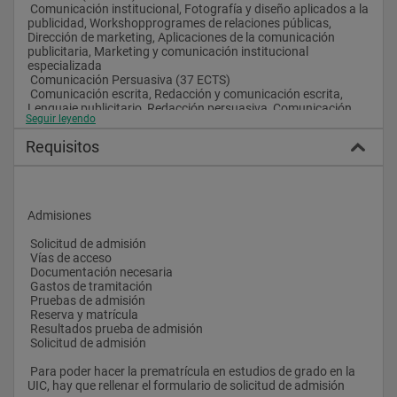
 Capacidad para ejercer como expertos en la gestión 
 Comunicación institucional, Fotografía y diseño aplicados a la 
estratégica de la imagen corporativa.
publicidad, Workshopprogrames de relaciones públicas, 
 Capacidad de identificar, valorar, gestionar y proteger los 
Dirección de marketing, Aplicaciones de la comunicación 
activos intangibles de la empresa.
publicitaria, Marketing y comunicación institucional 
 Capacidad para utilizar tecnologías y técnicas comunicativas.
especializada
 Capacidad para relacionarse con personas y con el entorno 
 Comunicación Persuasiva (37 ECTS)
sin perder autonomía.
 Comunicación escrita, Redacción y comunicación escrita, 
 Capacidad para crear sinergias con los equipos de trabajo.
Lenguaje publicitario, Redacción persuasiva, Comunicación 
 Se evalúan con una gran variedad de instrumentos que 
Seguir leyendo
audiovisual (ràdio i televisió), Comunicación televisiva, 
permitan a todos los alumnos demostrar su grado de 
Comunicación radiofónica, Estructura y planificación de los 
competencias en las materias. Pruebas objetivas, trabajos y 
Requisitos
medios publicitarios, Dirección de personas
proyectos, portafolios y dosieres, memorias, autoevaluación, 
 Inglés (32 ECTS)
entrevistas, etc.
 Effective speaking skills, English for academic purposes, 
Profesional english for advertising
 Se organizan mediante clases teóricas, seminarios-talleres, 
clases prácticas, prácticas externas, tutorías —individuales y 
Admisiones
grupales—, estudio y trabajo individual y en grupo.Salidas 
profesionales
 Solicitud de admisión
 Vías de acceso
 Agencias de publicidad
 Documentación necesaria
 Gabinetes de relaciones públicas
 Gastos de tramitación
 Gabinetes de comunicación corporativa
 Pruebas de admisión
 Gabinetes de prensa
 Reserva y matrícula
 Asesorías de comunicación
 Resultados prueba de admisión
 Departamentos de publicidad y comunicación de las 
 Solicitud de admisión
empresas y organizaciones
 Consultora de marketing
 Para poder hacer la prematrícula en estudios de grado en la 
 Lobbying y asuntos públicos
UIC, hay que rellenar el formulario de solicitud de admisión