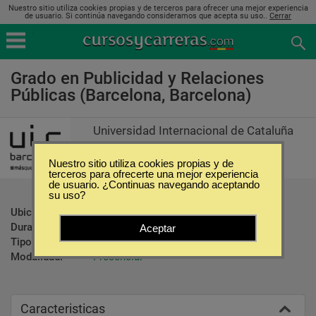
Nuestro sitio utiliza cookies propias y de terceros para ofrecer una mejor experiencia
de usuario. Si continúa navegando consideramos que acepta su uso..
Cerrar
Grado en Publicidad y Relaciones
Públicas (Barcelona, Barcelona)
Universidad Internacional de Cataluña
Nuestro sitio utiliza cookies propias y de
terceros para ofrecerte una mejor experiencia
de usuario. ¿Continuas navegando aceptando
su uso?
Ubicación:
Barcelona - Barcelona
Duración:
4 Años
Aceptar
Tipo:
Carreras Universitarias
Modalidad:
Presencial
Caracteristicas