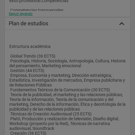
éxito profesional.Competencias
 Competencias transversales:
Seguir leyendo
 Capacidad para manejar con naturalidad los libros y 
Plan de estudios
publicaciones más relevantes de cada campo de estudio.
 Capacidad de innovar gracias a una actitud investigadora 
(analítica, sintética y crítica).
 Capacidad de argumentar y defender opiniones críticas.
 Capacidad para aportar soluciones a problemas complejos.
Estructura académica
 Capacidad para pronunciarse y posicionarse delante 
realidades e ideas, gracias al manejo de datos e ideas 
 Global Trends (36 ECTS)
relevantes.
 Psicología, Historia, Sociología, Antropología, Cultura, Historia 
 Capacidad para transmitir contextos y propuestas, así como 
del pensamiento, Marketing emocional
justificar opiniones y posturas ante los más variados tipos de 
 Gestión (44 ECTS)
públicos.
 Empresa, Economía y marketing, Dirección estratégica, 
 Capacidad para autoorganizarse y formarse autónomamente 
Estadística, Investigación de mercados, Empresa publicitaria y 
durante toda la trayectoria profesional.
de Relaciones Públicas
 Competencias específicas:
 Fundamentos Teóricos de la Comunicación (30 ECTS)
 Teoría de la publicidad, el marketing y las relaciones públicas, 
 Capacidad relacional para establecer una interacción 
Teoría de la información, Teoría de la comunicación y del 
competente entre anunciando y agencia.
marketing, Derecho de la información, Ética y deontología de la 
 Habilidad para ejercer las funciones que desarrolla el 
publicidad y de las relaciones públicas
departamento de medios.
 Técnicas de Creación Audiovisual (25 ECTS)
 Capacidad para definir y gestionar los presupuestos de 
 Plató, Producción y realización de televisión, Diseño digital, 
comunicación.
Workshop (proyecto por la Red), Técnicas de narrativa 
 Habilidad para dar forma creativa al mensaje, crear y 
audiovisual, Soundtrack
desarrollar elementos gráficos.
 Creación (36 ECTS)