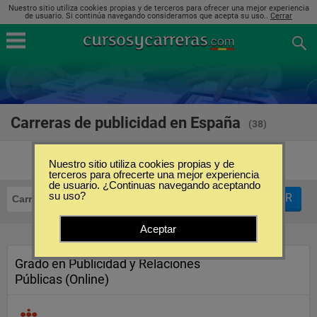
Nuestro sitio utiliza cookies propias y de terceros para ofrecer una mejor experiencia
de usuario. Si continúa navegando consideramos que acepta su uso..
Cerrar
Carreras de publicidad en España
(38)
Nuestro sitio utiliza cookies propias y de
terceros para ofrecerte una mejor experiencia
de usuario. ¿Continuas navegando aceptando
su uso?
FILTRAR
Carreras
Publicidad
Aceptar
Grado en Publicidad y Relaciones
Públicas (Online)