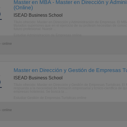
Master en MBA - Master en Dirección y Admin
(Online)
ISEAD Business School
Título ofrecido: Master en Dirección y Administración de Empresas. El MB
titulados superiores que en el ejercicio de su profesin necesitan de con
futuro profesional. Nuestr ...
Estudiar Administración de Empresas online
- online
Master en Dirección y Gestión de Empresas Tur
ISEAD Business School
Título ofrecido: Master en Dirección y Gestión de Empresas Turísticas. E
respuesta a la necesidad de formacin empresarial y tcnico-cientfica de 
empresas hoteleras. Se busca la ...
Estudiar Gestión de Empresas Turísticas online
- online