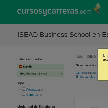
ISEAD Business School en E
Nue
Inicio
/
ISEAD Busines
Filtros aplicados
ex
Seleccione la categoría
España
Ciencias Económicas y
ISEAD Business School
Empresariales
(7)
Tipo
Posgrados
(8)
Carreras
(1)
Modalidad de Enseñanza