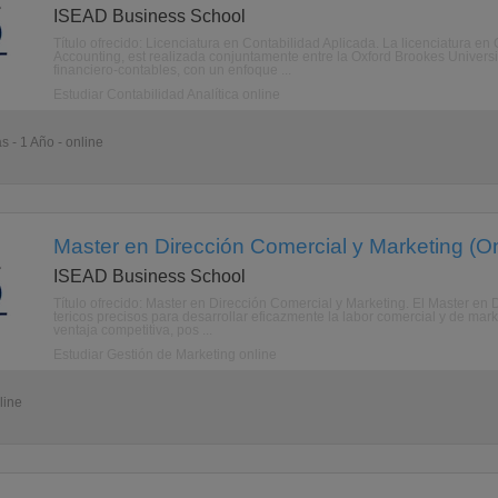
ISEAD Business School
Título ofrecido: Licenciatura en Contabilidad Aplicada. La licenciatura e
Accounting, est realizada conjuntamente entre la Oxford Brookes Universi
financiero-contables, con un enfoque ...
Estudiar Contabilidad Analítica online
s - 1 Año - online
Master en Dirección Comercial y Marketing (On
ISEAD Business School
Título ofrecido: Master en Dirección Comercial y Marketing. El Master en 
tericos precisos para desarrollar eficazmente la labor comercial y de ma
ventaja competitiva, pos ...
Estudiar Gestión de Marketing online
line