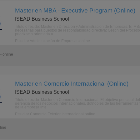
Master en MBA - Executive Program (Online)
ISEAD Business School
Título ofrecido: Master en Dirección y Administración de Empresas. El MB
necesarias para puestos de responsabilidad directiva: Gestin del Proceso d
priorizacin orientada a ...
Estudiar Administración de Empresas online
- online
Master en Comercio Internacional (Online)
ISEAD Business School
Título ofrecido: Master en Comercio Internacional. El objetivo principal d
gerencia de los negocios internacionales, dotndoles de las herramientas
de la empresa inte ...
Estudiar Comercio Exterior Internacional online
line