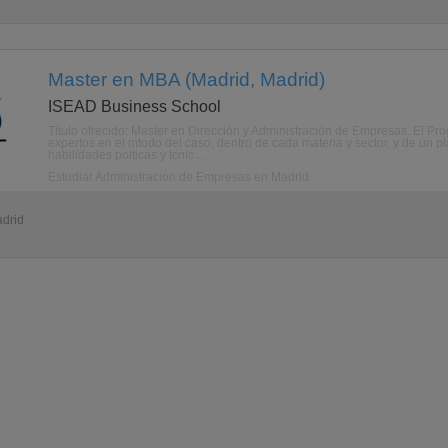
Master en MBA (Madrid, Madrid)
ISEAD Business School
Título ofrecido: Master en Dirección y Administración de Empresas. El Pr
expertos en el mtodo del caso, dentro de cada materia y sector, y de un p
habilidades polticas y tcnic ...
Estudiar Administración de Empresas en Madrid
adrid