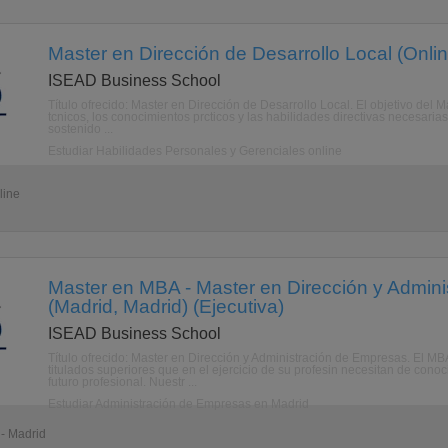
Master en Dirección de Desarrollo Local (Onlin
ISEAD Business School
Título ofrecido: Master en Dirección de Desarrollo Local. El objetivo del Ma
tcnicos, los conocimientos prcticos y las habilidades directivas necesaria
sostenido ...
Estudiar Habilidades Personales y Gerenciales online
line
Master en MBA - Master en Dirección y Admin
(Madrid, Madrid) (Ejecutiva)
ISEAD Business School
Título ofrecido: Master en Dirección y Administración de Empresas. El MB
titulados superiores que en el ejercicio de su profesin necesitan de con
futuro profesional. Nuestr ...
Estudiar Administración de Empresas en Madrid
 - Madrid