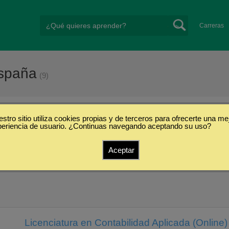
Carreras
spaña
(9)
stro sitio utiliza cookies propias y de terceros para ofrecerte una me
s School
periencia de usuario. ¿Continuas navegando aceptando su uso?
Aceptar
Hotelería, Turismo y
Ciencias Sociales y
Gastronomía
Humanidades
(1)
(1)
Licenciatura en Contabilidad Aplicada (Online)