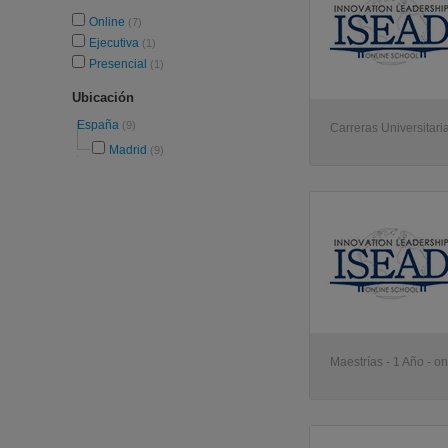
Online
(7)
Ejecutiva
(1)
Presencial
(1)
Ubicación
España
(9)
Carreras Universitaria
Madrid
(9)
Maestrías - 1 Año - on