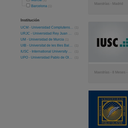
Murcia
(1)
Maestrías - Madrid
Barcelona
(1)
Institución
UCM - Universidad Complutense de Madrid
(1)
URJC - Universidad Rey Juan Carlos
(1)
UM - Universidad de Murcia
(1)
UIB - Universitat de les Illes Balears
(1)
IUSC - International University Study Center
(1)
UPO - Universidad Pablo de Olavide
(1)
Maestrías - 8 Meses 