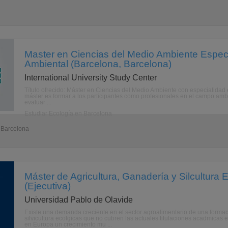
Master en Ciencias del Medio Ambiente Espec
Ambiental (Barcelona, Barcelona)
International University Study Center
Título ofrecido: Máster en Ciencias del Medio Ambiente con especialid
máster es formar a los participantes como profesionales en el campo amb
evaluar ...
Estudiar Ecología en Barcelona
- Barcelona
Máster de Agricultura, Ganadería y Silcultura Ec
(Ejecutiva)
Universidad Pablo de Olavide
Existe una demanda creciente en el sector agroalimentario de una formacin
silvicultura ecolgicas que no cubren las actuales titulaciones acadmicas
en Europa un crecimiento mu ...