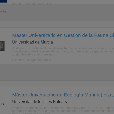
Estudiar Ecología en Sevilla
villa
Máster Universitario en Gestión de la Fauna Si
Universidad de Murcia
JustificacinDurante las ltimas dcadas hemos asistido a un incremento con
silvestre en todos los pases del mundo y, de manera muy especial, en los
sostenible de los recursos nat ...
Estudiar Ecología en Murcia
Máster Universitario en Ecología Marina (Ibiza,
Universitat de les Illes Balears
Objetivos acadmicos y profesionales El objetivo General del postgrado es
formacin especializada para el estudio del medio marino, de sus proceso