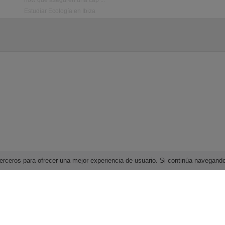
how que aseguren una cap ...
Estudiar Ecología en Ibiza
e terceros para ofrecer una mejor experiencia de usuario. Si continúa navega