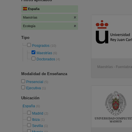
España
Maestrías
Ecología
Tipo
Posgrados
(10)
Maestrías
(6)
Doctorados
(4)
Maestrías - Fuenlabr
Modalidad de Enseñanza
Presencial
(5)
Ejecutiva
(1)
Ubicación
España
(6)
Madrid
(2)
Ibiza
(1)
Sevilla
(1)