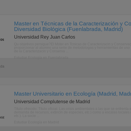
Master en Técnicas de la Caracterización y C
Diversidad Biológica (Fuenlabrada, Madrid)
Universidad Rey Juan Carlos
Qu objetivos persigue?El Mster en Tcnicas de Caracterizacin y Conservaci
proporcionar al alumno una serie de metodologas y herramientas de uso f
de la Caracterizacin y Conserva ...
Estudiar Ecología en Fuenlabrada
ada
Master Universitario en Ecología (Madrid, Madr
Universidad Complutense de Madrid
Título ofrecido: Título oficial. Las crisis ambientales a las que se enfrent
demanda de recursos, extincin de especies, etc.) como a escalas locales 
etc.). La socie ...
Estudiar Ecología en Madrid