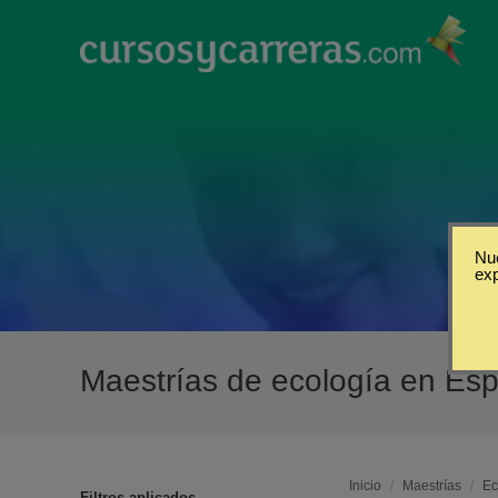
Nue
ex
Maestrías de ecología en Es
Inicio
/
Maestrías
/
Ec
Filtros aplicados