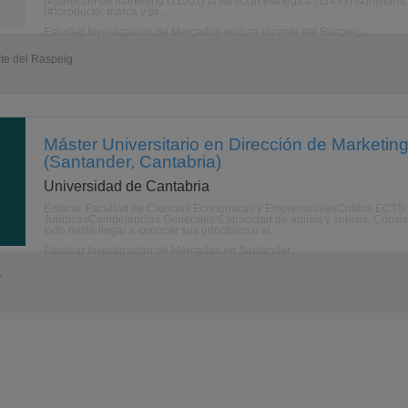
(#)direccin de marketing (11501) (#)direccin estrtegica (11493) (#)histori
(#)producto, marca y pr ...
Estudiar Investigación de Mercados en San Vicente del Raspeig
nte del Raspeig
Máster Universitario en Dirección de Marketin
(Santander, Cantabria)
Universidad de Cantabria
Edificio: Facultad de Ciencias Economicas y EmpresarialesCrditos ECTS
JuridicasCompetencias Generales:Capacidad de anlisis y sntesis. Consiste 
todo hasta llegar a conocer sus principios o el ...
Estudiar Investigación de Mercados en Santander
r