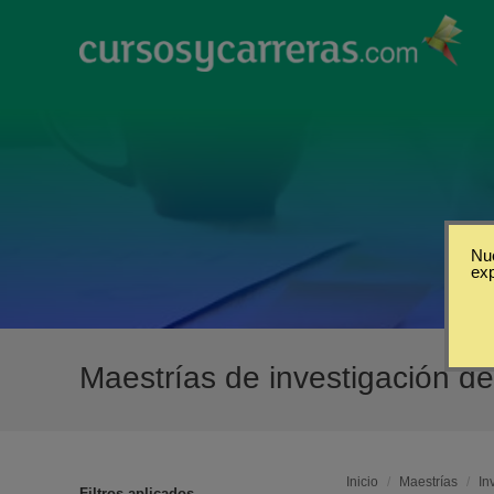
Nue
ex
Maestrías de investigación 
Inicio
/
Maestrías
/
In
Filtros aplicados