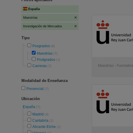
España
Maestrías
Investigación de Mercados
Tipo
Posgrados
(8)
Maestrías
(7)
Postgrados
(1)
Maestrías - Fuenlabr
Carreras
(7)
Modalidad de Enseñanza
Presencial
(7)
Ubicación
España
(7)
Madrid
(4)
Cantabria
(1)
Alicante-Elche
(1)