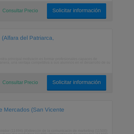
Solicitar información
Consultar Precio
(Alfara del Patriarca,
stra principal motivacin es formar profesionales capaces de
nera, una ventaja competitiva a sus alumnos en el desarrollo de su
Solicitar información
Consultar Precio
 de Mercados (San Vicente
midor (11494) (#)direccin de la comunicacin de marketing (11500)