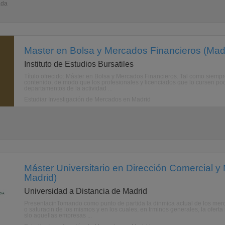
ada
Master en Bolsa y Mercados Financieros (Madr
Instituto de Estudios Bursatiles
Título ofrecido: Máster en Bolsa y Mercados Financieros. Tal como siempr
contenido, de modo que los profesionales y licenciados que lo cursen podrn
departamentos de la actividad ...
Estudiar Investigación de Mercados en Madrid
Máster Universitario en Dirección Comercial y 
Madrid)
Universidad a Distancia de Madrid
PresentacinTomando como punto de partida la dinmica actual de los merca
o saturacin de los mismos y en los cuales, en trminos generales, la ofer
slo aquellas empresas ...