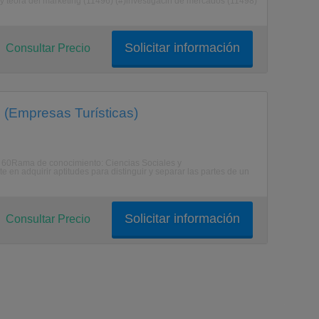
a y teora del marketing (11496) (#)investigacin de mercados (11498)
Solicitar información
Consultar Precio
g (Empresas Turísticas)
: 60Rama de conocimiento: Ciencias Sociales y
en adquirir aptitudes para distinguir y separar las partes de un
Solicitar información
Consultar Precio