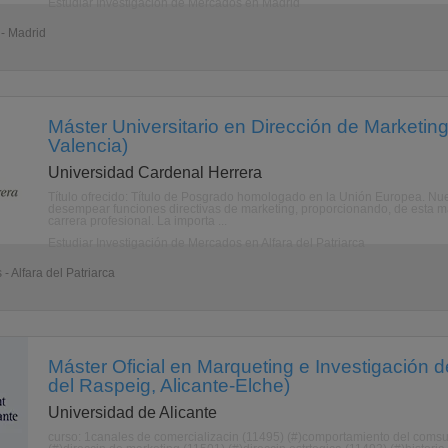
Estudiar Investigación de Mercados en Madrid
 - Madrid
Máster Universitario en Dirección de Marketing 
Valencia)
Universidad Cardenal Herrera
Título ofrecido: Título de Posgrado homologado en la Unión Europea. Nue
desempear funciones directivas de marketing, proporcionando, de esta ma
carrera profesional. La importa ...
Estudiar Investigación de Mercados en Alfara del Patriarca
- Alfara del Patriarca
Máster Oficial en Marqueting e Investigación
del Raspeig, Alicante-Elche)
Universidad de Alicante
curso: 1canales de comercializacin (11495) (#)comportamiento del comsu