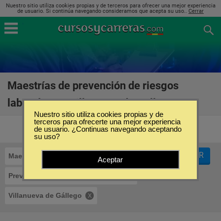
Nuestro sitio utiliza cookies propias y de terceros para ofrecer una mejor experiencia
de usuario. Si continúa navegando consideramos que acepta su uso..
Cerrar
Maestrías de prevención de riesgos
laborales en Villanueva de Gállego
(12)
Nuestro sitio utiliza cookies propias y de
terceros para ofrecerte una mejor experiencia
de usuario. ¿Continuas navegando aceptando
su uso?
FILTRAR
Maestrías
Aceptar
Prevención de Riesgos Laborales
Villanueva de Gállego