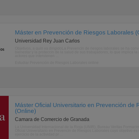
Máster en Prevención de Riesgos Laborales (
Universidad Rey Juan Carlos
Objetivos, a quin va dirigidoLa Prevencin de riesgos laborales se ha con
bienestar y la proteccin de la salud de sus trabajadores, lo que implica la
actores que intervienen ...
Estudiar Prevención de Riesgos Laborales online
Máster Oficial Universitario en Prevención de
(Online)
Camara de Comercio de Granada
La Universidad Internacional de la Rioja (UNIR), Bureau Veritas Formac
Oficial Universitario en Prevencin de Riesgos Laborales cuyo objetivo es 
ejercicio de la actividad pr ...