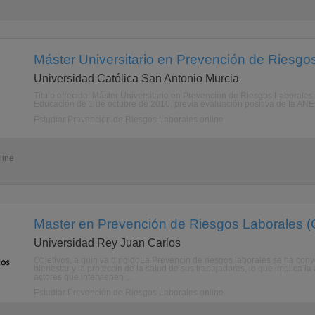
Máster Universitario en Prevención de Riesgos
Universidad Católica San Antonio Murcia
Título ofrecido: Máster Universitario en Prevención de Riesgos Laborales. E
Educación de 1 de octubre de 2010, previa evaluación positiva de la ANE
Estudiar Prevención de Riesgos Laborales online
line
Master en Prevención de Riesgos Laborales (
Universidad Rey Juan Carlos
Objetivos, a quin va dirigidoLa Prevencin de riesgos laborales se ha con
bienestar y la proteccin de la salud de sus trabajadores, lo que implica la
actores que intervienen ...
Estudiar Prevención de Riesgos Laborales online