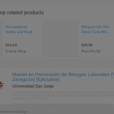
Master en Prevención de Riesgos Laborales (V
Zaragoza) (Ejecutiva)
Universidad San Jorge
La planificacin de la prevencin desde el momento mismo del diseo del proy
trabajo y su actualizacin peridica a medida que se alteren las circunstan
medidas de accin prevent ...
Estudiar Prevención de Riesgos Laborales en Villanueva de Gállego
illanueva de Gállego