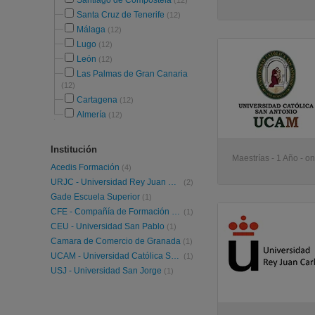
Santiago de Compostela
(12)
Santa Cruz de Tenerife
(12)
Málaga
(12)
Lugo
(12)
León
(12)
Las Palmas de Gran Canaria
(12)
Cartagena
(12)
Almería
(12)
Institución
Maestrías - 1 Año - on
Acedis Formación
(4)
URJC - Universidad Rey Juan Carlos
(2)
Gade Escuela Superior
(1)
CFE - Compañía de Formación Empresarial
(1)
CEU - Universidad San Pablo
(1)
Camara de Comercio de Granada
(1)
UCAM - Universidad Católica San Antonio Murcia
(1)
USJ - Universidad San Jorge
(1)