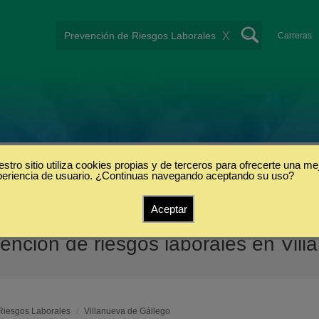
X
Carreras
stro sitio utiliza cookies propias y de terceros para ofrecerte una me
periencia de usuario. ¿Continuas navegando aceptando su uso?
Aceptar
nción de riesgos laborales en Vill
Riesgos Laborales
/
Villanueva de Gállego