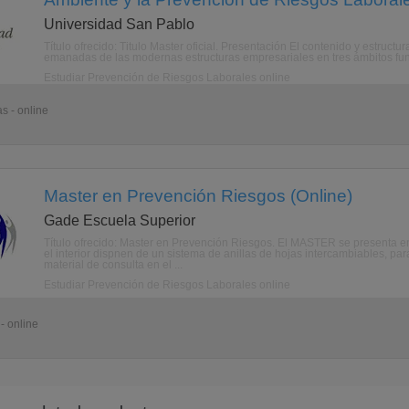
Universidad San Pablo
Título ofrecido: Titulo Master oficial. Presentación El contenido y estruc
emanadas de las modernas estructuras empresariales en tres ámbitos funda
Estudiar Prevención de Riesgos Laborales online
s - online
Master en Prevención Riesgos (Online)
Gade Escuela Superior
Título ofrecido: Master en Prevención Riesgos. El MASTER se presenta 
el interior dispnen de un sistema de anillas de hojas intercambiables, p
material de consulta en el ...
Estudiar Prevención de Riesgos Laborales online
- online