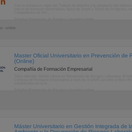
Con la entrada en vigor del Tratado de Bolonia y la adaptacin del sistem
bsicos de formacin universitaria, ttulos de Grado y Ttulos de Postgrado, s
Competentes de Pre ...
Estudiar Prevención de Riesgos Laborales online
s - online
Master Oficial Universitario en Prevención de
(Online)
Compañía de Formación Empresarial
Título ofrecido: Máster Oficial en Prevención de Riesgos Laborales. El M
Compaa de Formacin Empresarial a travs de la UNIR concede el ttulo ofici
establecidos en la le ...
Estudiar Prevención de Riesgos Laborales online
Máster Universitario en Gestión Integrada de l
Ambiente y la Prevención de Riesgos Laborale