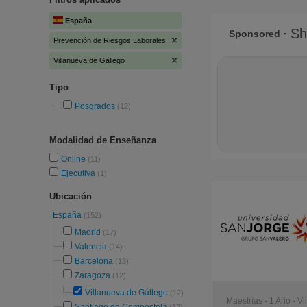
España
Prevención de Riesgos Laborales
Villanueva de Gállego
Tipo
Posgrados
(12)
Modalidad de Enseñanza
Online
(11)
Ejecutiva
(1)
Ubicación
España
(152)
Madrid
(17)
Valencia
(14)
Barcelona
(13)
Zaragoza
(12)
Villanueva de Gállego
(12)
Maestrías - 1 Año - V