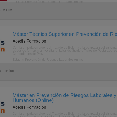
Estudiar Prevención de Riesgos Laborales online
 - online
Máster Técnico Superior en Prevención de Rie
Acedis Formación
Con la entrada en vigor del Tratado de Bolonia y la adaptacin del sistem
bsicos de formacin universitaria, ttulos de Grado y Ttulos de Postgrado, s
Competentes de Prev ...
Estudiar Prevención de Riesgos Laborales online
s - online
Máster en Prevención de Riesgos Laborales y
Humanos (Online)
Acedis Formación
Con la entrada en vigor del Tratado de Bolonia y la adaptacin del sistem
bsicos de formacin universitaria, ttulos de Grado y Ttulos de Postgrado, s