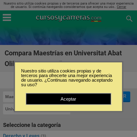
Nuestro sitio utiliza cookies propias y de terceros para ofrecer una mejor experiencia
de usuario. Si continúa navegando consideramos que acepta su uso..
Cerrar
Compara Maestrías en Universitat Abat
Oliba CEU en España
(9)
Nuestro sitio utiliza cookies propias y de
terceros para ofrecerte una mejor experiencia
de usuario. ¿Continuas navegando aceptando
su uso?
FILTRAR
Maestrías
Aceptar
Universitat Abat Oliba CEU
Seleccione la categoría
Derecho y Leyes
(3)