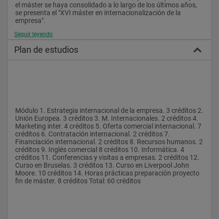
el máster se haya consolidado a lo largo de los últimos años, 
se presenta el "XVI máster en internacionalización de la 
empresa".
Seguir leyendo
Objetivos del curso
Plan de estudios
1.- Formar profesionales en todos los aspectos relativos al 
comercio internacional. 2.- Aplicar una metodología teórico-
práctica que permita a los alumnos conocer "in situ" los 
sistemas de administración, gestión y las estrategias 
internacionales, a través de visitas y estancias en instituciones 
y empresas. 3.- Integrar a los alumnos en el staff de las 
principales empresas orientadas al comercio internacional. 
Módulo 1. Estrategia internacional de la empresa. 3 créditos 2. 
Unión Europea. 3 créditos 3. M. Internacionales. 2 créditos 4. 
Marketing inter. 4 créditos 5. Oferta comercial internacional. 7 
créditos 6. Contratación internacional. 2 créditos 7. 
Financiación internacional. 2 créditos 8. Recursos humanos. 2 
créditos 9. Inglés comercial 8 créditos 10. Informática. 4 
créditos 11. Conferencias y visitas a empresas. 2 créditos 12. 
Curso en Bruselas. 3 créditos 13. Curso en Liverpool John 
Moore. 10 créditos 14. Horas prácticas preparación proyecto 
fin de máster. 8 créditos Total: 60 créditos 