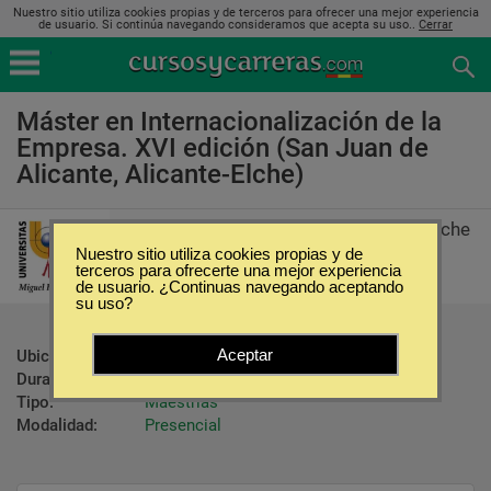
Nuestro sitio utiliza cookies propias y de terceros para ofrecer una mejor experiencia
de usuario. Si continúa navegando consideramos que acepta su uso..
Cerrar
Máster en Internacionalización de la
Empresa. XVI edición (San Juan de
Alicante, Alicante-Elche)
Universidad Miguel Hernández de Elche
Nuestro sitio utiliza cookies propias y de
terceros para ofrecerte una mejor experiencia
de usuario. ¿Continuas navegando aceptando
su uso?
Aceptar
Ubicación:
San Juan de Alicante - Alicante-Elche
Duración:
600 Horas
Tipo:
Maestrías
Modalidad:
Presencial