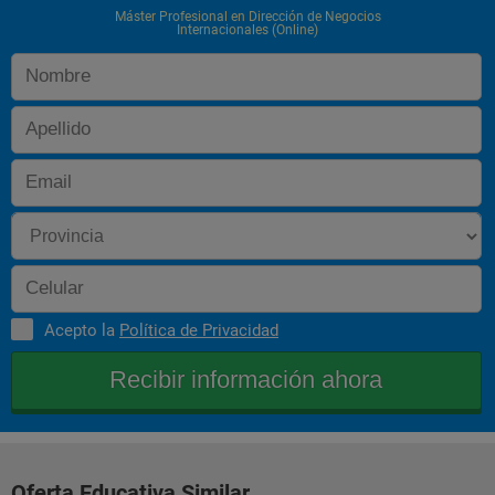
 El Centro dispone de un Departamento de Relaciones 
Máster Profesional en Dirección de Negocios
Internacionales al que podrán dirigirse para solicitar la 
Internacionales (Online)
información que estimen oportuna en todo momento. 
 Titulación Oficial
 Los alumnos que lo deseen y cumplan los requisitos de la 
Universidad a Distancia de Madrid (UDIMA), abonando los 
derechos correspondientes, podrán optar a la obtención del 
título de Máster Universitario en Dirección de Negocios 
Internacionales, además del título de Máster Profesional 
expedido por el CEF.
 Requisitos:
 * Acreditación de titulación universitaria.
 * Matriculación,(fecha a fijar) y abono de los importes de la 
UDIMA y del CEF (ambos se gestionan desde del CEF).
 * Realización de todas las pruebas de evaluación y el examen 
final de la UDIMA.
Acepto la
Política de Privacidad
Oferta Educativa Similar