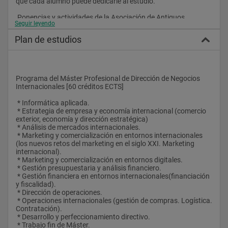
que cada alumno puede dedicarle al estudio.
 Ponencias y actividades de la Asociación de Antiguos 
Seguir leyendo
Alumnos y Bolsa de Trabajo
 Los alumnos del Máster tienen derecho, por el hecho de estar 
Plan de estudios
matriculados en él, a darse de alta, de forma gratuita, tanto en 
la Asociación de Antiguos Alumnos del CEF (ACEF), como en la 
Bolsa de Trabajo del CEF, para la realización de prácticas en 
empresas.
 Pertenecer a estos dos servicios del CEF tiene muchas 
Programa del Máster Profesional de Dirección de Negocios 
ventajas, que se pueden consultar en la sección ACEF, pero a 
Internacionales [60 créditos ECTS]
nivel académico, hemos de resaltar aquí que, a lo largo del 
curso académico y en estrecha colaboración con la Asociación 
 * Informática aplicada.
de Antiguos Alumnos del CEF (ACEF), se organizan diversos 
 * Estrategia de empresa y economía internacional (comercio 
ciclos de seminarios, talleres y conferencias, siempre 
exterior, economía y dirección estratégica)
impartidos por prestigiosos profesionales que tratan de 
 * Análisis de mercados internacionales.
acercar su experiencia profesional al alumno.
 * Marketing y comercialización en entornos internacionales 
 Los alumnos que estén dados de alta en la ACEF pueden 
(los nuevos retos del marketing en el siglo XXI. Marketing 
asistir a estos eventos, previa inscripción en los mismos, de 
internacional).
forma totalmente gratuita.
 * Marketing y comercialización en entornos digitales.
 * Gestión presupuestaria y análisis financiero.
 Bolsa de Trabajo
 * Gestión financiera en entornos internacionales(financiación 
 La Bolsa de Trabajo es un servicio gratuito, tanto para las 
y fiscalidad).
empresas como para los alumnos y antiguos alumnos, que el 
 * Dirección de operaciones.
CEF ofrece para interrelacionar a sus alumnos y antiguos 
 * Operaciones internacionales (gestión de compras. Logística. 
alumnos con las empresas que desean cubrir puestos en las 
Contratación).
distintas áreas funcionales.
 * Desarrollo y perfeccionamiento directivo.
 Esta Bolsa de Trabajo es una magnífica fuente de 
 * Trabajo fin de Máster.