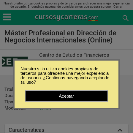
Nuestro sitio utiliza cookies propias y de terceros para ofrecer una mejor experiencia
de usuario. Si continúa navegando consideramos que acepta su uso..
Cerrar
Máster Profesional en Dirección de
Negocios Internacionales (Online)
Centro de Estudios Financieros
Nuestro sitio utiliza cookies propias y de
terceros para ofrecerte una mejor experiencia
de usuario. ¿Continuas navegando aceptando
su uso?
Título ofrecido:
Máster Profesional
Duración:
12 Meses
Aceptar
Tipo:
Maestrías
Modalidad:
Online
Caracteristicas