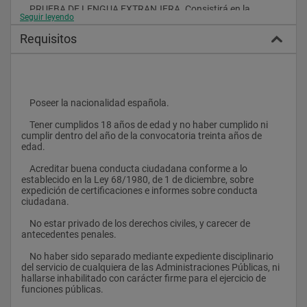
    PRUEBA DE LENGUA EXTRANJERA. Consistirá en la 
Seguir leyendo
contestación a un cuestionario de 20 preguntas con varias 
opciones de respuesta sobre el idioma (inglés o francés) 
Requisitos
elegido por el aspirante, con una duración de 20 minutos.
    PRUEBA DE PSICOTÉCNICA. Consistirá en la evaluación de 
la aptitud de los aspirantes para obtener un buen rendimiento 
académico y profesional. Constará de dos partes: a) Aptitudes 
intelectuales, mediante la aplicación de test de inteligencia 
    Poseer la nacionalidad española.
general y/o escalas específicas que evalúen la capacidad de 
aprendizaje, análisis, razonamiento y potencial cognitivo. b) 
    Tener cumplidos 18 años de edad y no haber cumplido ni 
Perfil de personalidad, mediante test que exploren las 
cumplir dentro del año de la convocatoria treinta años de 
características de personalidad, actitudinales y 
edad.
motivacionales.
    Acreditar buena conducta ciudadana conforme a lo 
    PRUEBAS FÍSICAS. Los aspirantes irán provistos de atuendo 
establecido en la Ley 68/1980, de 1 de diciembre, sobre 
deportivo y entregarán al Tribunal antes del inicio de los 
expedición de certificaciones e informes sobre conducta 
mismos un certificado médico en impreso oficial, expedido 
ciudadana.
dentro de los quince días anteriores, haciendo constar que el 
aspirante reúne las condiciones físicas precisas para realizar 
    No estar privado de los derechos civiles, y carecer de 
las pruebas deportivas que consisten en Velocidad, 
antecedentes penales.
Resistencia muscular, Extensora del tren superior y Natación.
    No haber sido separado mediante expediente disciplinario 
    ENTREVISTA PERSONAL. Destinada a contrastar y ampliar 
del servicio de cualquiera de las Administraciones Públicas, ni 
los resultados de las pruebas psicotécnicas y para determinar 
hallarse inhabilitado con carácter firme para el ejercicio de 
la adecuación del candidato al perfil profesional de la Guardia 
funciones públicas.
Civil.