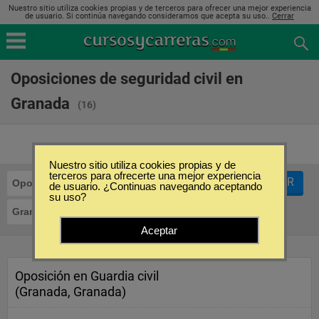
Nuestro sitio utiliza cookies propias y de terceros para ofrecer una mejor experiencia
de usuario. Si continúa navegando consideramos que acepta su uso..
Cerrar
Oposiciones de seguridad civil en
Granada
(16)
Nuestro sitio utiliza cookies propias y de
terceros para ofrecerte una mejor experiencia
FILTRAR
Oposiciones
Seguridad Civil
de usuario. ¿Continuas navegando aceptando
su uso?
Granada
Aceptar
Oposición en Guardia civil
(Granada, Granada)