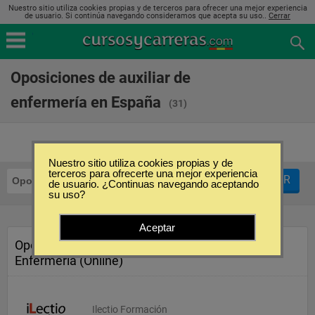
Nuestro sitio utiliza cookies propias y de terceros para ofrecer una mejor experiencia
de usuario. Si continúa navegando consideramos que acepta su uso..
Cerrar
Oposiciones de auxiliar de
enfermería en España
(31)
Nuestro sitio utiliza cookies propias y de
terceros para ofrecerte una mejor experiencia
FILTRAR
Oposiciones
Auxiliar de Enfermería
de usuario. ¿Continuas navegando aceptando
su uso?
Aceptar
Oposición en Auxiliar de
Enfermería (Online)
Ilectio Formación