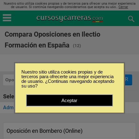
Nuestro sitio utiliza cookies propias y de terceros para ofrecer una mejor experiencia
de usuario. Si continúa navegando consideramos que acepta su uso..
Cerrar
Compara Oposiciones en Ilectio
Formación en España
(12)
Nuestro sitio utiliza cookies propias y de
terceros para ofrecerte una mejor experiencia
FILTRAR
Oposiciones
Ilectio Formación
de usuario. ¿Continuas navegando aceptando
su uso?
Seleccione la categoría
Aceptar
Administración Pública
(12)
Oposición en Bombero (Online)