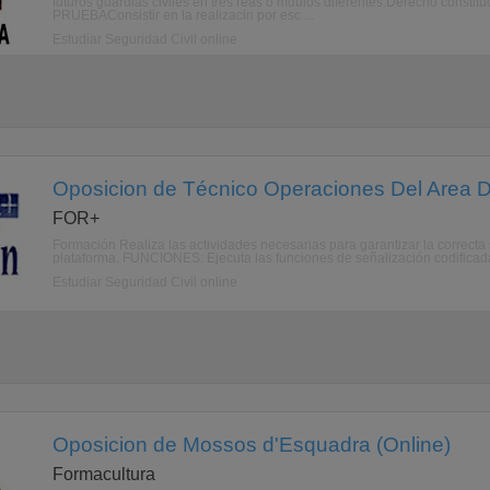
futuros guardias civiles en tres reas o mdulos diferentes:Derecho const
PRUEBAConsistir en la realizacin por esc ...
Estudiar Seguridad Civil online
Oposicion de Técnico Operaciones Del Area D
FOR+
Formación Realiza las actividades necesarias para garantizar la correcta
plataforma. FUNCIONES: Ejecuta las funciones de señalización codificada
Estudiar Seguridad Civil online
Oposicion de Mossos d'Esquadra (Online)
Formacultura