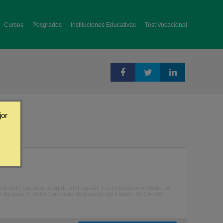
Cursos
Posgrados
Instituciones Educativas
Test Vocacional
jor
e ámbito nacional surgido en España. Es un Instituto Armado de
 del país. Como Cuerpo de Seguridad del Estado, la Constit ...