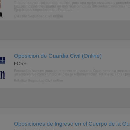
Tanto en presencial como en online, para una mejor enseanza y aumen
futuros mossos d'esquadra en dos reas o mdulos diferentes:Conocimient
Ejercicio de conocimientos. Prueba ap ...
Estudiar Seguridad Civil online
Oposicion de Guardia Civil (Online)
FOR+
Formación Nuestro principal objetivo es ayudar al Opositor en su prepara
un empleo fijo como funcionario de la Administración. Para ello, FOR+ po
Estudiar Seguridad Civil online
Oposiciones de Ingreso en el Cuerpo de la Guar