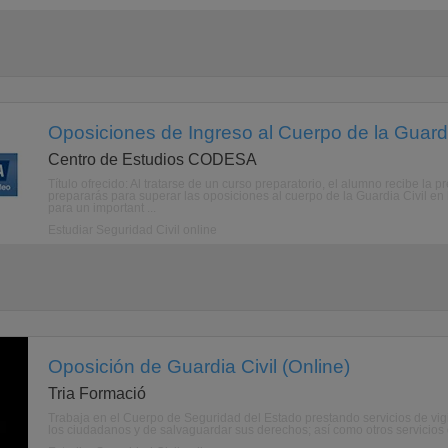
Oposiciones de Ingreso al Cuerpo de la Guardia
Centro de Estudios CODESA
Título ofrecido: Al tratarse de un curso preparatorio, el alumno recibe la 
prepararás para superar las oposiciones al cuerpo de la Guardia Civil e
para un important ...
Estudiar Seguridad Civil online
Oposición de Guardia Civil (Online)
Tria Formació
Trabaja en el Cuerpo de Seguridad del Estado prestando servicios de vigila
los ciudadanos y de salvaguardar sus derechos; así como otros servicios d