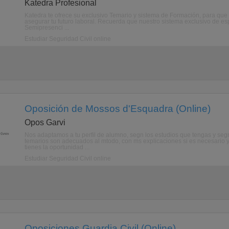
Katedra Profesional
Katedra te ofrece su exclusivo Temario y sistema de Formación, para 
asegurar tu futuro laboral. Recuerda que nuestro sistema exclusivo de esp
Semipresenci ...
Estudiar Seguridad Civil online
Oposición de Mossos d'Esquadra (Online)
Opos Garvi
Nos adaptamos a tu perfil de alumno, segn los estudios que tengas y segn 
temarios son adecuados al mtodo, con ms explicaciones si es necesario y
tienes la oportunidad ...
Estudiar Seguridad Civil online
Oposiciones Guardia Civil (Online)