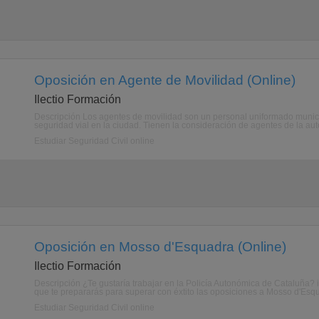
Oposición en Agente de Movilidad (Online)
Ilectio Formación
Descripción Los agentes de movilidad son un personal uniformado municipa
seguridad vial en la ciudad. Tienen la consideración de agentes de la au
Estudiar Seguridad Civil online
Oposición en Mosso d'Esquadra (Online)
Ilectio Formación
Descripción ¿Te gustaría trabajar en la Policía Autonómica de Cataluña? i
que te prepararás para superar con éxtito las oposiciones a Mosso d'Esqu
Estudiar Seguridad Civil online