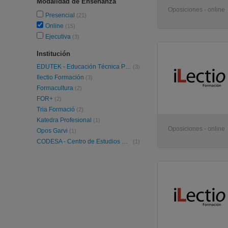
Modalidad de Enseñanza
Oposiciones - online
Presencial
(21)
Online
(15)
Ejecutiva
(3)
Institución
EDUTEK - Educación Técnica Profesional
(3)
Ilectio Formación
(3)
Formacultura
(2)
FOR+
(2)
Tria Formació
(2)
Katedra Profesional
(1)
Oposiciones - online
Opos Garvi
(1)
CODESA - Centro de Estudios CODESA
(1)