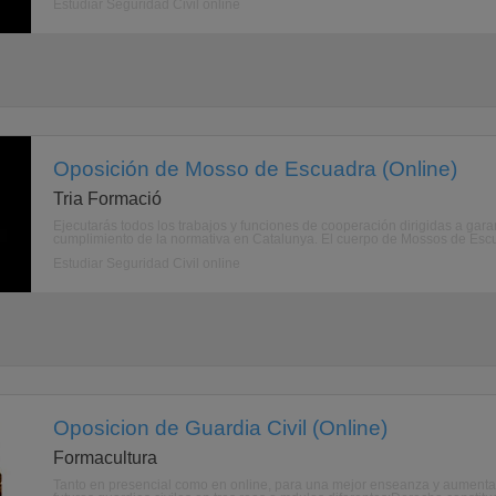
Estudiar Seguridad Civil online
Oposición de Mosso de Escuadra (Online)
Tria Formació
Ejecutarás todos los trabajos y funciones de cooperación dirigidas a garant
cumplimiento de la normativa en Catalunya. El cuerpo de Mossos de Escua
Estudiar Seguridad Civil online
Oposicion de Guardia Civil (Online)
Formacultura
Tanto en presencial como en online, para una mejor enseanza y aumen