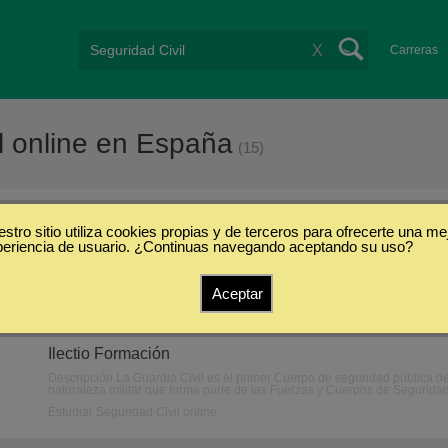
X
Carreras
l online en España
(15)
stro sitio utiliza cookies propias y de terceros para ofrecerte una me
/
Online
periencia de usuario. ¿Continuas navegando aceptando su uso?
Aceptar
Oposición en Guardia Civil (Online)
Ilectio Formación
Descripción La Guardia Civil es el primer Cuerpo de seguridad pública d
naturaleza militar que forma parte de las Fuerzas y Cuerpos de Seguridad
Estudiar Seguridad Civil online