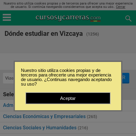
Nuestro sitio utiliza cookies propias y de terceros para ofrecer una mejor experiencia
de usuario. Si continúa navegando consideramos que acepta su uso..
Cerrar
Dónde estudiar en Vizcaya
(1256)
Nuestro sitio utiliza cookies propias y de
terceros para ofrecerte una mejor experiencia
FILTRAR
Vizcaya
de usuario. ¿Continuas navegando aceptando
su uso?
Seleccione la categoría
Aceptar
Administración Pública
(273)
Ciencias Económicas y Empresariales
(265)
Ciencias Sociales y Humanidades
(216)