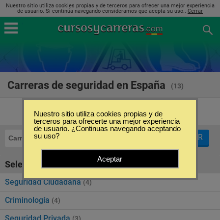
Nuestro sitio utiliza cookies propias y de terceros para ofrecer una mejor experiencia
de usuario. Si continúa navegando consideramos que acepta su uso..
Cerrar
Carreras de seguridad en España
(13)
Nuestro sitio utiliza cookies propias y de
terceros para ofrecerte una mejor experiencia
de usuario. ¿Continuas navegando aceptando
su uso?
FILTRAR
Carreras
Seguridad
Aceptar
Seleccione la SubCategoría de "Seguridad"
Seguridad Ciudadana
(4)
Criminología
(4)
Seguridad Privada
(3)