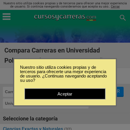
Nuestro sitio utiliza cookies propias y de terceros para ofrecer una mejor experiencia
de usuario. Si continúa navegando consideramos que acepta su uso..
Cerrar
Compara Carreras en Universidad
Politécnica de Cartagena en España
(37)
Nuestro sitio utiliza cookies propias y de
terceros para ofrecerte una mejor experiencia
de usuario. ¿Continuas navegando aceptando
su uso?
FILTRAR
Carreras
Aceptar
Universidad Politécnica de Cartagena
Seleccione la categoría
Ciencias Exactas y Naturales
(32)