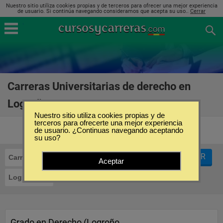
Nuestro sitio utiliza cookies propias y de terceros para ofrecer una mejor experiencia
de usuario. Si continúa navegando consideramos que acepta su uso..
Cerrar
Carreras Universitarias de derecho en
Logroño
(11)
Nuestro sitio utiliza cookies propias y de
terceros para ofrecerte una mejor experiencia
de usuario. ¿Continuas navegando aceptando
su uso?
FILTRAR
Carreras Universitarias
Derecho
Aceptar
Logroño
Grado en Derecho (Logroño,