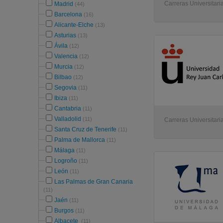
Carreras Universitaria
Madrid
(44)
Barcelona
(16)
Alicante-Elche
(13)
Asturias
(13)
Ávila
(12)
Valencia
(12)
Murcia
(12)
Bilbao
(12)
Segovia
(11)
Ibiza
(11)
Cantabria
(11)
Valladolid
(11)
Carreras Universitaria
Santa Cruz de Tenerife
(11)
Palma de Mallorca
(11)
Málaga
(11)
Logroño
(11)
León
(11)
Las Palmas de Gran Canaria
(11)
Jaén
(11)
Burgos
(11)
Albacete
(11)