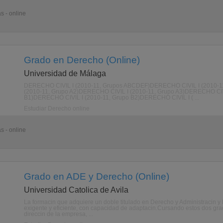
s - online
Grado en Derecho (Online)
Universidad de Málaga
DERECHO CIVIL I (2010-11, Grupos ABCDEF)DERECHO CIVIL I (2010-11
(2010-11, Grupo A2)DERECHO CIVIL I (2010-11, Grupo A3)DERECHO CIV
B1)DERECHO CIVIL I (2010-11, Grupo B2)DERECHO CIVIL I ( ...
Estudiar Derecho online
s - online
Grado en ADE y Derecho (Online)
Universidad Catolica de Avila
La formacin que adquiere un doble titulado en Derecho y Administracin y 
exigente y eficiente, con capacidad de adaptacin.Cursando estos dos grad
direccin de la empresa, ...