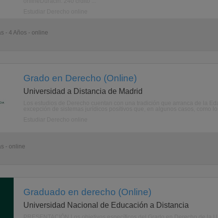
onlineDuracin: 240 crdito ...
Estudiar Derecho online
s - 4 Años - online
Grado en Derecho (Online)
Universidad a Distancia de Madrid
Los estudios de Derecho cuentan con una tradición que arranca de la Edad
excepción de sistemas jurídicos positivos que, en algunos casos, como los
Estudiar Derecho online
s - online
Graduado en derecho (Online)
Universidad Nacional de Educación a Distancia
PRESENTACIÓN Los objetivos específicos del Grado en Derecho de la UNED