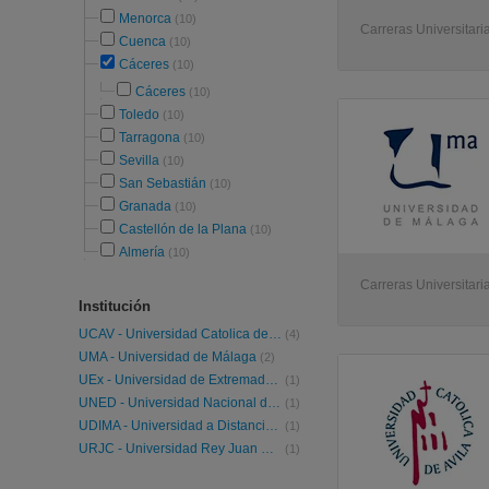
Menorca
(10)
Carreras Universitaria
Cuenca
(10)
Cáceres
(10)
Cáceres
(10)
Toledo
(10)
Tarragona
(10)
Sevilla
(10)
San Sebastián
(10)
Granada
(10)
Castellón de la Plana
(10)
Almería
(10)
Carreras Universitaria
Institución
UCAV - Universidad Catolica de Avila
(4)
UMA - Universidad de Málaga
(2)
UEx - Universidad de Extremadura
(1)
UNED - Universidad Nacional de Educación a Distancia
(1)
UDIMA - Universidad a Distancia de Madrid
(1)
URJC - Universidad Rey Juan Carlos
(1)