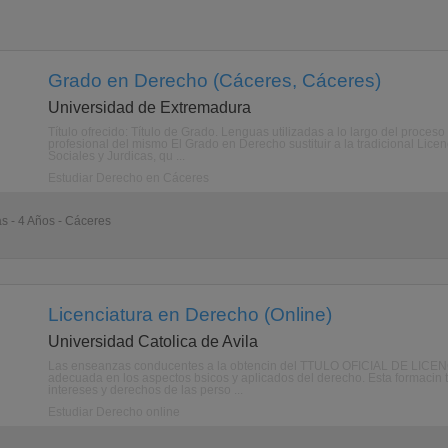
Grado en Derecho (Cáceres, Cáceres)
Universidad de Extremadura
Título ofrecido: Título de Grado. Lenguas utilizadas a lo largo del proceso 
profesional del mismo El Grado en Derecho sustituir a la tradicional Lice
Sociales y Jurdicas, qu ...
Estudiar Derecho en Cáceres
as - 4 Años - Cáceres
Licenciatura en Derecho (Online)
Universidad Catolica de Avila
Las enseanzas conducentes a la obtencin del TTULO OFICIAL DE LICE
adecuada en los aspectos bsicos y aplicados del derecho. Esta formacin t
intereses y derechos de las perso ...
Estudiar Derecho online