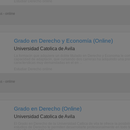
Estudiar Derecho online
s - online
Grado en Derecho y Economía (Online)
Universidad Catolica de Avila
La formacin que adquiere un doble titulado en Derecho y Economa le convie
capacidad de adaptacin, que cursando dos carreras ha adquirido una prep
caractersticas muy demandadas en el en ...
Estudiar Derecho online
s - online
Grado en Derecho (Online)
Universidad Catolica de Avila
El Grado en Derecho de la Universidad Catlica de vila te ofrece la posibil
estudios de Derecho te permiten desarrollarte profesionalmente en todo t