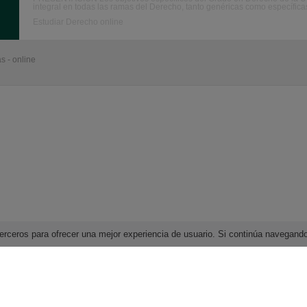
integral en todas las ramas del Derecho, tanto genéricas como específicas
Estudiar Derecho online
s - online
e terceros para ofrecer una mejor experiencia de usuario. Si continúa navega