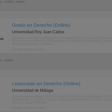
s - 4 Años - online
Grado en Derecho (Online)
Universidad Rey Juan Carlos
Derecho Civil I (Derecho)Derecho Constitucional I (P. Jurdicos Bsicos)Hi
RomanoIdioma Moderno (Idioma)Derecho Civil IIEconoma poltica y Hacie
Derecho Financiero y Tributari ...
Estudiar Derecho online
s - online
Licenciado en Derecho (Online)
Universidad de Málaga
Derecho administrativo I (2010-11, Grupo A)Derecho administrativo I (20
administrativo II (2010-11, Grupo A)Derecho administrativo II (2010-11, 
(2010-11, Grupo B)Derec ...
Estudiar Derecho online