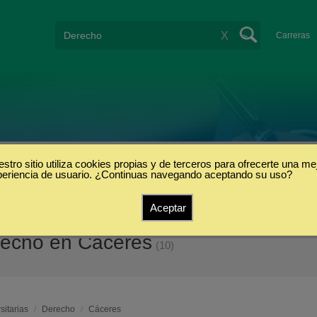
X
Carreras
stro sitio utiliza cookies propias y de terceros para ofrecerte una me
periencia de usuario. ¿Continuas navegando aceptando su uso?
Aceptar
erecho en Cáceres
(10)
sitarias
/
Derecho
/
Cáceres