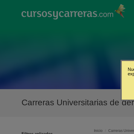
Nue
ex
Carreras Universitarias de d
Inicio
/
Carreras Univer
Filtros aplicados