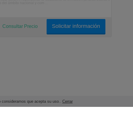
 del ámbito nacional y com ...
Solicitar información
Consultar Precio
ndo consideramos que acepta su uso..
Cerrar