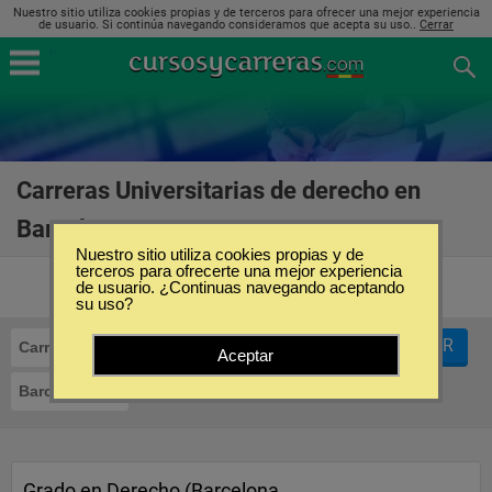
Nuestro sitio utiliza cookies propias y de terceros para ofrecer una mejor experiencia
de usuario. Si continúa navegando consideramos que acepta su uso..
Cerrar
Carreras Universitarias de derecho en
Barcelona
(16)
Nuestro sitio utiliza cookies propias y de
terceros para ofrecerte una mejor experiencia
de usuario. ¿Continuas navegando aceptando
su uso?
FILTRAR
Carreras Universitarias
Derecho
Aceptar
Barcelona
Grado en Derecho (Barcelona,