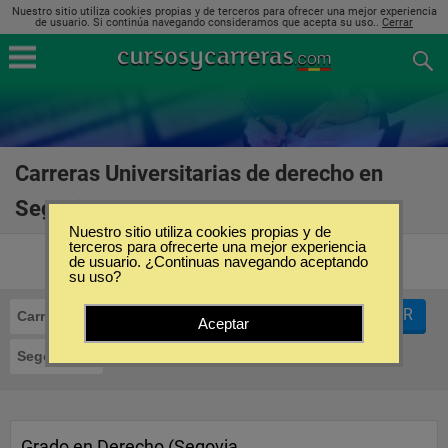
Nuestro sitio utiliza cookies propias y de terceros para ofrecer una mejor experiencia
de usuario. Si continúa navegando consideramos que acepta su uso..
Cerrar
Carreras Universitarias de derecho en
Segovia
(11)
Nuestro sitio utiliza cookies propias y de
terceros para ofrecerte una mejor experiencia
de usuario. ¿Continuas navegando aceptando
su uso?
FILTRAR
Carreras Universitarias
Derecho
Aceptar
Segovia
Grado en Derecho (Segovia,