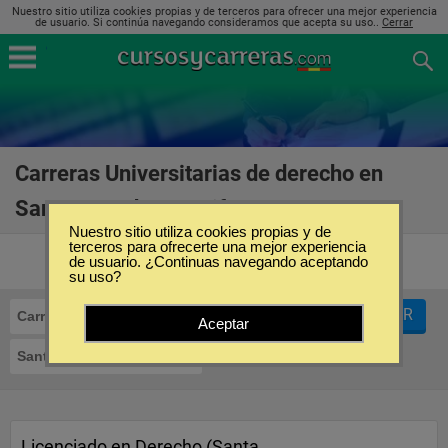
Nuestro sitio utiliza cookies propias y de terceros para ofrecer una mejor experiencia
de usuario. Si continúa navegando consideramos que acepta su uso..
Cerrar
Carreras Universitarias de derecho en
Santa Cruz de Tenerife
(11)
Nuestro sitio utiliza cookies propias y de
terceros para ofrecerte una mejor experiencia
de usuario. ¿Continuas navegando aceptando
su uso?
FILTRAR
Carreras Universitarias
Derecho
Aceptar
Santa Cruz de Tenerife
Licenciado en Derecho (Santa