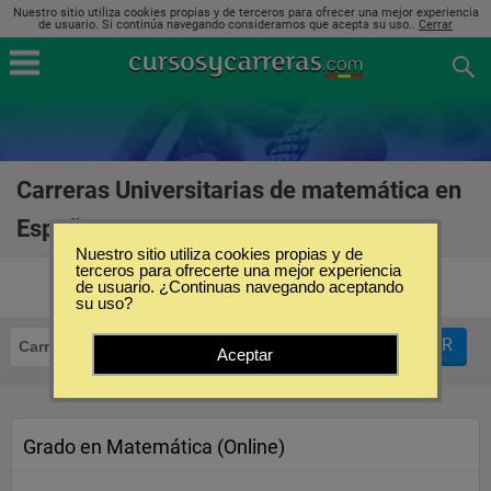
Nuestro sitio utiliza cookies propias y de terceros para ofrecer una mejor experiencia
de usuario. Si continúa navegando consideramos que acepta su uso..
Cerrar
Carreras Universitarias de matemática en
España
(31)
Nuestro sitio utiliza cookies propias y de
terceros para ofrecerte una mejor experiencia
de usuario. ¿Continuas navegando aceptando
su uso?
FILTRAR
Carreras Universitarias
Matemática
Aceptar
Grado en Matemática (Online)