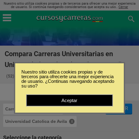
Nuestro sitio utiliza cookies propias y de terceros para ofrecer una mejor experiencia
de usuario. Si continúa navegando consideramos que acepta su uso..
Cerrar
Compara Carreras Universitarias en
Universidad Catolica de Avila en España
Nuestro sitio utiliza cookies propias y de
(52)
terceros para ofrecerte una mejor experiencia
de usuario. ¿Continuas navegando aceptando
su uso?
Aceptar
FILTRAR
Carreras Universitarias
Universidad Catolica de Avila
Seleccione la categoría