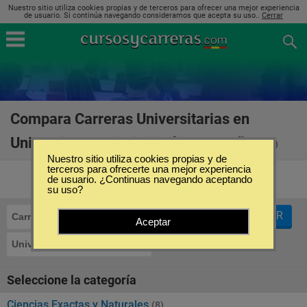
Nuestro sitio utiliza cookies propias y de terceros para ofrecer una mejor experiencia
de usuario. Si continúa navegando consideramos que acepta su uso..
Cerrar
Compara Carreras Universitarias en
Universitat Rovira i Virgili en España
(17)
Nuestro sitio utiliza cookies propias y de
terceros para ofrecerte una mejor experiencia
de usuario. ¿Continuas navegando aceptando
su uso?
FILTRAR
Carreras Universitarias
Aceptar
Universitat Rovira i Virgili
Seleccione la categoría
Ciencias Exactas y Naturales
(8)