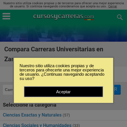
Nuestro sitio utiliza cookies propias y de terceros para ofrecer una mejor experiencia
de usuario. Si continúa navegando consideramos que acepta su uso..
Cerrar
Compara Carreras Universitarias en
Zaragoza
(174)
Nuestro sitio utiliza cookies propias y de
terceros para ofrecerte una mejor experiencia
de usuario. ¿Continuas navegando aceptando
su uso?
FILTRAR
Carreras Universitarias
Zaragoza
Aceptar
Seleccione la categoría
Ciencias Exactas y Naturales
(57)
Ciencias Sociales y Humanidades
(33)