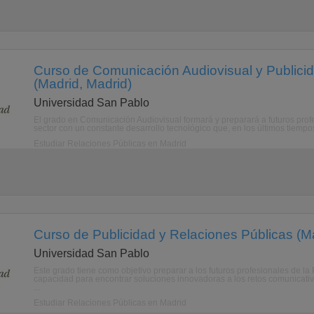
Curso de Comunicación Audiovisual y Publicid
(Madrid, Madrid)
Universidad San Pablo
El grado en Comunicación Audiovisual formará y preparará a futuros pro
sector con un constante desarrollo tecnológico que, en los últimos tiempo
Estudiar Relaciones Públicas en Madrid
Curso de Publicidad y Relaciones Públicas (Ma
Universidad San Pablo
Este grado tiene como objetivo preparar a los futuros profesionales de la
capacidad para encontrar soluciones innovadoras a los retos comunicati
...
Estudiar Relaciones Públicas en Madrid