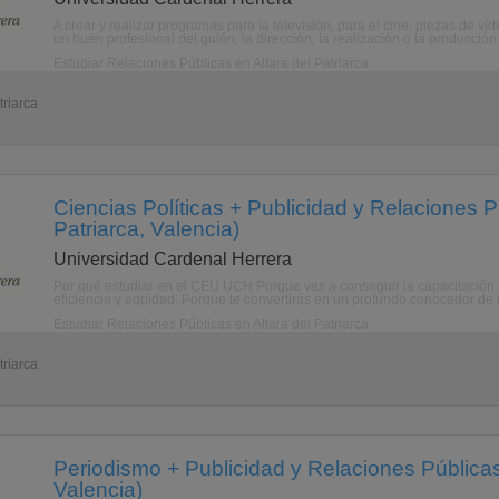
A crear y realizar programas para la televisión, para el cine, piezas de ví
un buen profesional del guión, la dirección, la realización o la producción.
Estudiar Relaciones Públicas en Alfara del Patriarca
triarca
Ciencias Políticas + Publicidad y Relaciones Pú
Patriarca, Valencia)
Universidad Cardenal Herrera
Por qué estudiar en el CEU UCH Porque vas a conseguir la capacitación n
eficiencia y equidad. Porque te convertirás en un profundo conocedor de l
Estudiar Relaciones Públicas en Alfara del Patriarca
triarca
Periodismo + Publicidad y Relaciones Públicas 
Valencia)