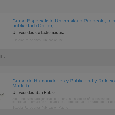
Curso Especialista Universitario Protocolo, rel
publicidad (Online)
Universidad de Extremadura
Estudiar Relaciones Públicas online
line
Curso de Humanidades y Publicidad y Relacio
Madrid)
Universidad San Pablo
Siguiendo una tradición que se remonta a más de 75 años, los estudio
completar la formación necesaria de un profesional del mundo de la Public
Estudiar Relaciones Públicas en Madrid