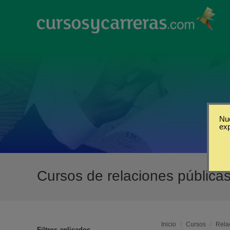
Nue
ex
Cursos de relaciones pública
Inicio
/
Cursos
/
Rela
Filtros aplicados