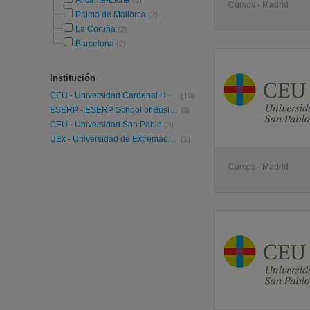
Alicante-Elche
(3)
Cursos - Madrid
Palma de Mallorca
(2)
La Coruña
(2)
Barcelona
(2)
Institución
CEU - Universidad Cardenal Herrera
(10)
ESERP - ESERP School of Business and Social Science
(3)
CEU - Universidad San Pablo
(3)
UEx - Universidad de Extremadura
(1)
Cursos - Madrid