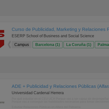
Curso de Publicidad, Marketing y Relaciones 
ESERP School of Business and Social Science
Campus
Barcelona (1)
La Coruña (1)
Palma 
ADE + Publicidad y Relaciones Públicas (Alfara
Universidad Cardenal Herrera
Por qué estudiar en el CEU UCH Porque vas a ser capaz de desempeñar pu
Porque vas a conseguir las habilidades necesarias para tomar decisiones e
Estudiar Relaciones Públicas en Alfara del Patriarca