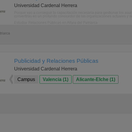
Universidad Cardenal Herrera
Porque vas a conseguir la capacitación necesaria para gestionar los asun
convertirás en un profundo conocedor de las organizaciones actuales y sus
Estudiar Relaciones Públicas en Alfara del Patriarca
triarca
Publicidad y Relaciones Públicas
Universidad Cardenal Herrera
Campus
Valencia (1)
Alicante-Elche (1)