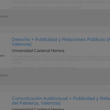
buen profesional del guión, la dirección, la realización o la producción. Va
Estudiar Relaciones Públicas en Alfara del Patriarca
triarca
Derecho + Publicidad y Relaciones Públicas (Al
Valencia)
Universidad Cardenal Herrera
Por qué estudiar en el CEU UCH Porque formamos a los titulados en Dere
profesores figuran los juristas de mayor prestigio en la Comunidad Valen
trabajo r ...
Estudiar Derecho - General en Alfara del Patriarca
triarca
Comunicación Audiovisual + Publicidad y Rela
del Patriarca, Valencia)
Universidad Cardenal Herrera