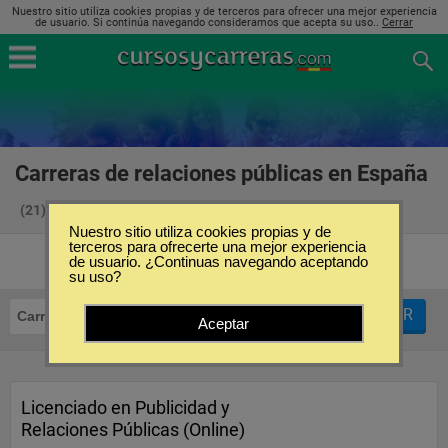
Nuestro sitio utiliza cookies propias y de terceros para ofrecer una mejor experiencia
de usuario. Si continúa navegando consideramos que acepta su uso..
Cerrar
Carreras de relaciones públicas en España
(21)
Nuestro sitio utiliza cookies propias y de
terceros para ofrecerte una mejor experiencia
de usuario. ¿Continuas navegando aceptando
su uso?
FILTRAR
Carreras
Relaciones Públicas
Aceptar
Licenciado en Publicidad y
Relaciones Públicas (Online)