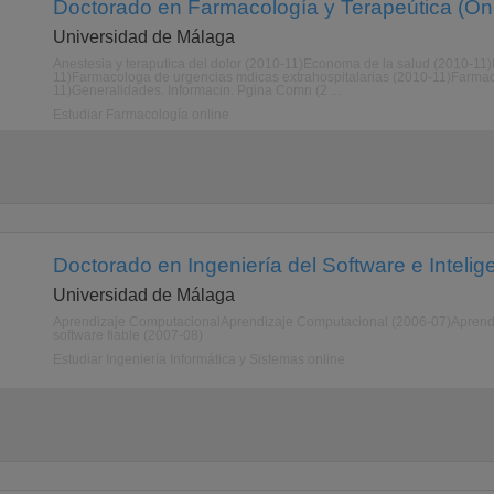
Doctorado en Farmacología y Terapeútica (Onl
Universidad de Málaga
Anestesia y teraputica del dolor (2010-11)Economa de la salud (2010-11
11)Farmacologa de urgencias mdicas extrahospitalarias (2010-11)Farmac
11)Generalidades. Informacin. Pgina Comn (2 ...
Estudiar Farmacología online
Doctorado en Ingeniería del Software e Inteligen
Universidad de Málaga
Aprendizaje ComputacionalAprendizaje Computacional (2006-07)Aprendi
software fiable (2007-08)
Estudiar Ingeniería Informática y Sistemas online