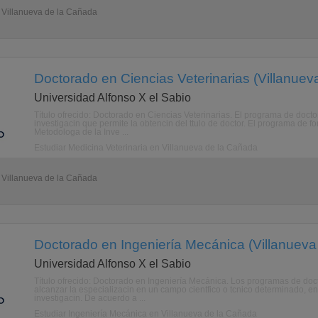
- Villanueva de la Cañada
Doctorado en Ciencias Veterinarias (Villanuev
Universidad Alfonso X el Sabio
Título ofrecido: Doctorado en Ciencias Veterinarias. El programa de doct
investigacin que permite la obtencin del ttulo de doctor. El programa de f
Metodologa de la Inve ...
Estudiar Medicina Veterinaria en Villanueva de la Cañada
- Villanueva de la Cañada
Doctorado en Ingeniería Mecánica (Villanueva
Universidad Alfonso X el Sabio
Título ofrecido: Doctorado en Ingeniería Mecánica. Los programas de do
alcanzar la especializacin en un campo cientfico o tcnico determinado, e
investigacin. De acuerdo a ...
Estudiar Ingeniería Mecánica en Villanueva de la Cañada