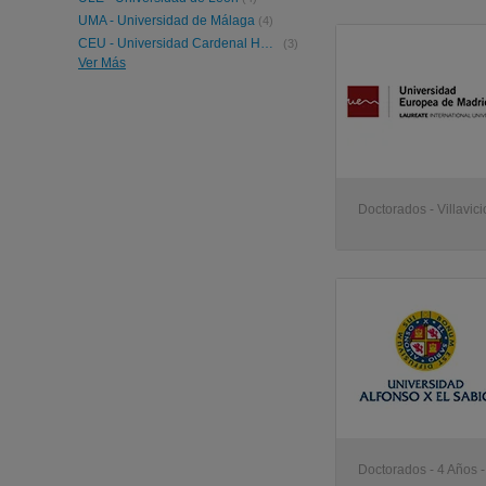
UMA - Universidad de Málaga
(4)
CEU - Universidad Cardenal Herrera
(3)
Ver Más
ULPGC - Universidad de Las Palmas de Gran Canaria
(3)
CEU - Universidad San Pablo
(2)
UCLM - Universidad de Castilla-La Mancha
(2)
UMH - Universidad Miguel Hernández de Elche
(2)
UJI - Universidad Jaume I
(2)
UPCT - Universidad Politécnica de Cartagena
(2)
UPO - Universidad Pablo de Olavide
(2)
Doctorados - Villavic
UVic - Universitat de Vic
(1)
UE - Universidad Europea de Madrid
(1)
UCAM - Universidad Católica San Antonio Murcia
(1)
UAH - Universidad de Alcalá
(1)
URL - Universidad Ramon Llull
(1)
Doctorados - 4 Años 