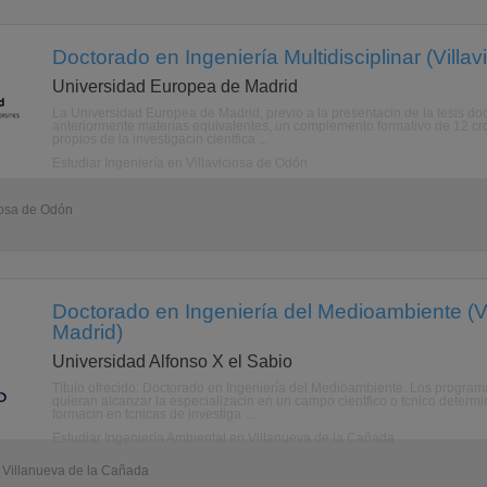
Doctorado en Ingeniería Multidisciplinar (Villa
Universidad Europea de Madrid
La Universidad Europea de Madrid, previo a la presentacin de la tesis do
anteriormente materias equivalentes, un complemento formativo de 12 cr
propios de la investigacin cientfica ...
Estudiar Ingeniería en Villaviciosa de Odón
iosa de Odón
Doctorado en Ingeniería del Medioambiente (V
Madrid)
Universidad Alfonso X el Sabio
Título ofrecido: Doctorado en Ingeniería del Medioambiente. Los progra
quieran alcanzar la especializacin en un campo cientfico o tcnico deter
formacin en tcnicas de investiga ...
Estudiar Ingeniería Ambiental en Villanueva de la Cañada
- Villanueva de la Cañada