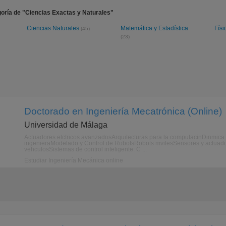
oría de "Ciencias Exactas y Naturales"
Ciencias Naturales
Matemática y Estadística
Fís
(45)
(23)
Doctorado en Ingeniería Mecatrónica (Online)
Universidad de Málaga
Actuadores elctricos avanzadosArquitecturas para la computacinDinmica 
ingenieraModelado y Control de RobotsRobots mvilesSensores y actuadore
vehculosSistemas de control inteligente: C ...
Estudiar Ingeniería Mecánica online