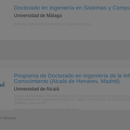
Doctorado en Ingeniería en Sistemas y Compu
Universidad de Málaga
Estudiar Ingeniería Informática y Sistemas online
Programa de Doctorado en Ingeniería de la Inf
Conocimiento (Alcalá de Henares, Madrid)
Universidad de Alcalá
El periodo formativo de este programa lo constituye uno de los siguientes 
Administracin de Sistemas Informticos * Mster Universitario en Direccin de
Software para la red ...
Estudiar Ingeniería en Alcalá de Henares
de Henares