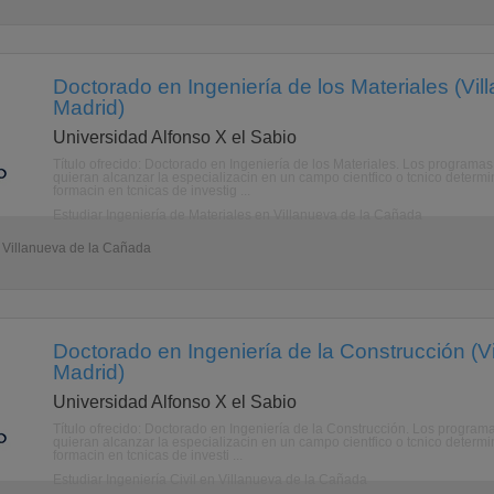
Doctorado en Ingeniería de los Materiales (Vi
Madrid)
Universidad Alfonso X el Sabio
Título ofrecido: Doctorado en Ingeniería de los Materiales. Los program
quieran alcanzar la especializacin en un campo cientfico o tcnico determi
formacin en tcnicas de investig ...
Estudiar Ingeniería de Materiales en Villanueva de la Cañada
- Villanueva de la Cañada
Doctorado en Ingeniería de la Construcción (V
Madrid)
Universidad Alfonso X el Sabio
Título ofrecido: Doctorado en Ingeniería de la Construcción. Los progra
quieran alcanzar la especializacin en un campo cientfico o tcnico determ
formacin en tcnicas de investi ...
Estudiar Ingeniería Civil en Villanueva de la Cañada