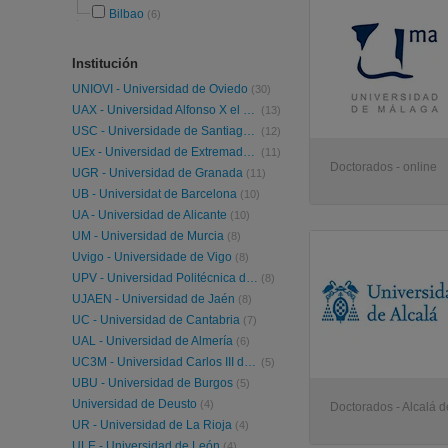
Bilbao
(6)
Institución
UNIOVI - Universidad de Oviedo
(30)
UAX - Universidad Alfonso X el Sabio
(13)
USC - Universidade de Santiago de Compostela
(12)
UEx - Universidad de Extremadura
(11)
Doctorados - online
UGR - Universidad de Granada
(11)
UB - Universidat de Barcelona
(10)
UA - Universidad de Alicante
(10)
UM - Universidad de Murcia
(8)
Uvigo - Universidade de Vigo
(8)
UPV - Universidad Politécnica de Valencia
(8)
UJAEN - Universidad de Jaén
(8)
UC - Universidad de Cantabria
(7)
UAL - Universidad de Almería
(6)
UC3M - Universidad Carlos III de Madrid
(5)
UBU - Universidad de Burgos
(5)
Universidad de Deusto
(4)
Doctorados - Alcalá 
UR - Universidad de La Rioja
(4)
ULE - Universidad de León
(4)