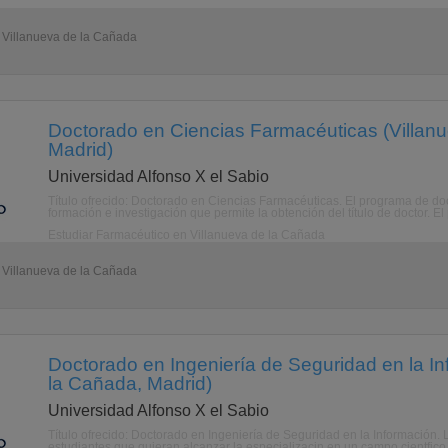
- Villanueva de la Cañada
Doctorado en Ciencias Farmacéuticas (Villan
Madrid)
Universidad Alfonso X el Sabio
Título ofrecido: Doctorado en Ciencias Farmacéuticas. El programa de d
formación e investigación que permite la obtención del título de doctor. E
Estudiar Farmacéutico en Villanueva de la Cañada
- Villanueva de la Cañada
Doctorado en Ingeniería de Seguridad en la In
la Cañada, Madrid)
Universidad Alfonso X el Sabio
Título ofrecido: Doctorado en Ingeniería de Seguridad en la Información
estudiantes que quieran alcanzar la especializacin en un campo cientfico