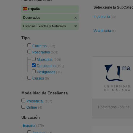
Seleccione la SubCateg
España
Ingeniería
(88)
Doctorados
Ciencias Exactas y Naturales
Veterinaria
(6)
Tipo
Carreras
(923)
Posgrados
(501)
Maestrías
(299)
Doctorados
(191)
Postgrados
(11)
Cursos
(8)
Modalidad de Enseñanza
Presencial
(187)
Doctorados - online
Online
(4)
Ubicación
España
(279)