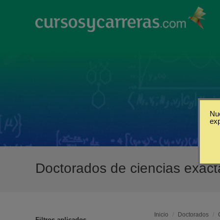
Nue
ex
Doctorados de ciencias exact
Inicio
/
Doctorados
/
Filtros aplicados