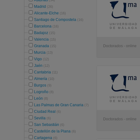
Asturias
(34)
Madrid
(26)
Alicante-Elche
(16)
Santiago de Compostela
(16)
Barcelona
(16)
Badajoz
(15)
Valencia
(15)
Granada
Doctorados - online
(15)
Murcia
(13)
Vigo
(12)
Jaén
(12)
Cantabria
(11)
Almería
(10)
Burgos
(9)
Logroño
(8)
León
(8)
Las Palmas de Gran Canaria
(7)
Ciudad Real
(6)
Sevilla
(6)
Doctorados - online
San Sebastián
(6)
Castellón de la Plana
(6)
Cartagena
(6)