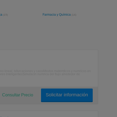
ica
Farmacia y Química
(15)
(14)
no lineal, bifurcaciones y caosMtodos matemticos y numricos en
s InteligentesSimulacin numrica del flujo alrededor de
Solicitar información
Consultar Precio