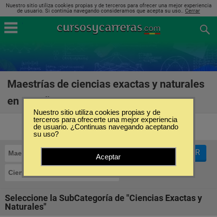
Nuestro sitio utiliza cookies propias y de terceros para ofrecer una mejor experiencia
de usuario. Si continúa navegando consideramos que acepta su uso..
Cerrar
Maestrías de ciencias exactas y naturales
en España
(299)
Nuestro sitio utiliza cookies propias y de
terceros para ofrecerte una mejor experiencia
de usuario. ¿Continuas navegando aceptando
su uso?
FILTRAR
Maestrías
Aceptar
Ciencias Exactas y Naturales
Seleccione la SubCategoría de "Ciencias Exactas y
Naturales"