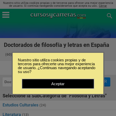
Nuestro sitio utiliza cookies propias y de terceros para ofrecer una mejor experiencia
de usuario. Si continúa navegando consideramos que acepta su uso..
Cerrar
Doctorados de filosofía y letras en España
(60)
Nuestro sitio utiliza cookies propias y de
terceros para ofrecerte una mejor experiencia
de usuario. ¿Continuas navegando aceptando
su uso?
FILTRAR
Doctorados
Filosofía y Letras
Aceptar
Seleccione la SubCategoría de "Filosofía y Letras"
Estudios Culturales
(24)
Literatura
(13)