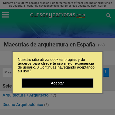
Nuestro sitio utiliza cookies propias y de terceros para ofrecer una mejor experiencia
de usuario. Si continúa navegando consideramos que acepta su uso..
Cerrar
Maestrías de arquitectura en España
(22)
Nuestro sitio utiliza cookies propias y de
terceros para ofrecerte una mejor experiencia
de usuario. ¿Continuas navegando aceptando
su uso?
FILTRAR
Maestrías
Arquitectura
Aceptar
Seleccione la SubCategoría de "Arquitectura"
Arquitectura / Arquitecto
(17)
Diseño Arquitectónico
(5)