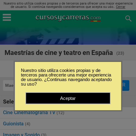
Nuestro sitio utiliza cookies propias y de terceros para ofrecer una mejor experiencia
de usuario. Si continúa navegando consideramos que acepta su uso..
Cerrar
Maestrías de cine y teatro en España
(23)
Nuestro sitio utiliza cookies propias y de
terceros para ofrecerte una mejor experiencia
de usuario. ¿Continuas navegando aceptando
su uso?
FILTRAR
Maestrías
Cine y Teatro
Aceptar
Seleccione la SubCategoría de "Cine y Teatro"
Cine Cinematografía TV
(12)
Guionista
(4)
Imagen y Sonido
(3)