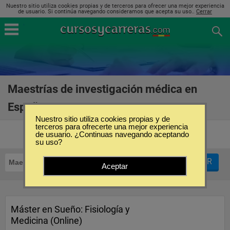
Nuestro sitio utiliza cookies propias y de terceros para ofrecer una mejor experiencia
de usuario. Si continúa navegando consideramos que acepta su uso..
Cerrar
Maestrías de investigación médica en
España
(21)
Nuestro sitio utiliza cookies propias y de
terceros para ofrecerte una mejor experiencia
de usuario. ¿Continuas navegando aceptando
su uso?
FILTRAR
Maestrías
Investigación Médica
Aceptar
Máster en Sueño: Fisiología y
Medicina (Online)