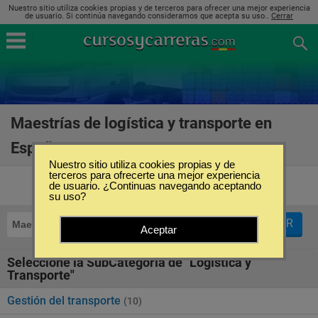
Nuestro sitio utiliza cookies propias y de terceros para ofrecer una mejor experiencia
de usuario. Si continúa navegando consideramos que acepta su uso..
Cerrar
Maestrías de logística y transporte en
España
(24)
Nuestro sitio utiliza cookies propias y de
terceros para ofrecerte una mejor experiencia
de usuario. ¿Continuas navegando aceptando
su uso?
FILTRAR
Maestrías
Logística y Transporte
Aceptar
Seleccione la SubCategoría de "Logística y
Transporte"
Gestión del transporte
(10)