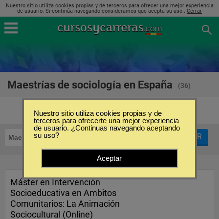
Nuestro sitio utiliza cookies propias y de terceros para ofrecer una mejor experiencia
de usuario. Si continúa navegando consideramos que acepta su uso..
Cerrar
Maestrías de sociología en España
(36)
Nuestro sitio utiliza cookies propias y de
terceros para ofrecerte una mejor experiencia
de usuario. ¿Continuas navegando aceptando
su uso?
FILTRAR
Maestrías
Sociología
Aceptar
Máster en Intervención
Socioeducativa en Ambitos
Comunitarios: La Animación
Sociocultural (Online)