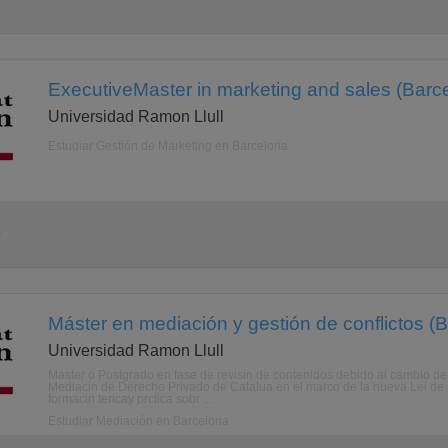
ExecutiveMaster in marketing and sales (Barc
Universidad Ramon Llull
Estudiar Gestión de Marketing en Barcelona
a
Máster en mediación y gestión de conflictos (
Universidad Ramon Llull
Master o Postgrado en fase de revisin de contenidos debido al cambio de 
Mediacin de Derecho Privado de Catalua en el marco de la nueva Lei de 
formacin tericay prctica sobr ...
Estudiar Mediación en Barcelona