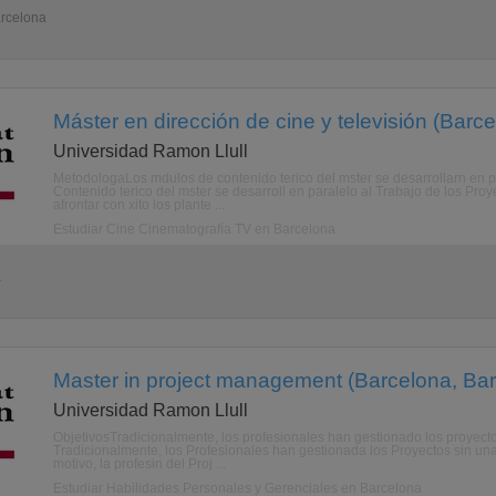
arcelona
Máster en dirección de cine y televisión (Barc
Universidad Ramon Llull
MetodologaLos mdulos de contenido terico del mster se desarrollarn en p
Contenido terico del mster se desarroll en paralelo al Trabajo de los Pr
afrontar con xito los plante ...
Estudiar Cine Cinematografía TV en Barcelona
a
Master in project management (Barcelona, Ba
Universidad Ramon Llull
ObjetivosTradicionalmente, los profesionales han gestionado los proyecto
Tradicionalmente, los Profesionales han gestionada los Proyectos sin una
motivo, la profesin del Proj ...
Estudiar Habilidades Personales y Gerenciales en Barcelona