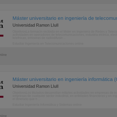
Máster universitario en ingeniería de telecomu
Universidad Ramon Llull
ObjetivosLa formacin recibida en el Mster en Ingeniera de Redes y Telec
actividades en operadores de telecomunicaciones, industria elctrica, elec
telefnicas, emisoras de radiodifusin ...
Estudiar Ingeniería en Telecomunicaciones online
nline
Máster universitario en ingeniería informática (
Universidad Ramon Llull
ObjetivosLos titulados desarrollan mltiples actividades en empresas de in
empresas de cualquier sector industrial, en entidades financieras y en in
el itinerario que h ...
Estudiar Ingeniería Informática y Sistemas online
nline