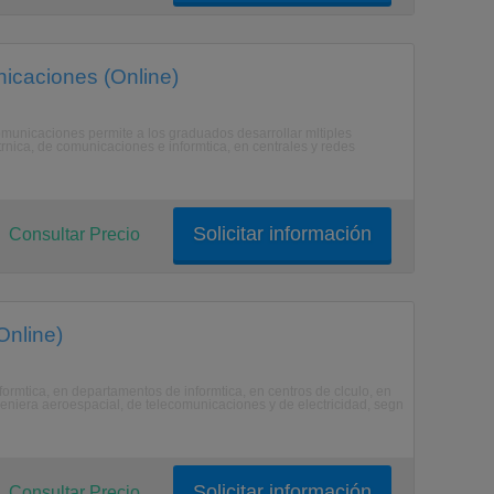
nicaciones (Online)
omunicaciones permite a los graduados desarrollar mltiples
trnica, de comunicaciones e informtica, en centrales y redes
Solicitar información
Consultar Precio
Online)
formtica, en departamentos de informtica, en centros de clculo, en
geniera aeroespacial, de telecomunicaciones y de electricidad, segn
Solicitar información
Consultar Precio