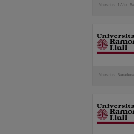
Maestrías - 1 Año - B
Maestrías - Barcelon