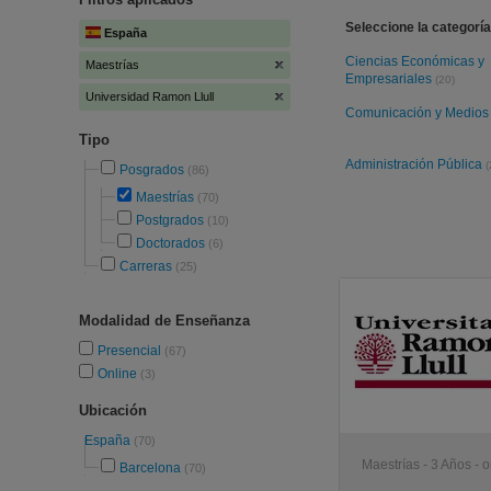
Seleccione la categoría
España
Ciencias Económicas y
Maestrías
Empresariales
(20)
Universidad Ramon Llull
Comunicación y Medio
Tipo
Administración Pública
(
Posgrados
(86)
Maestrías
(70)
Postgrados
(10)
Doctorados
(6)
Carreras
(25)
Modalidad de Enseñanza
Presencial
(67)
Online
(3)
Ubicación
España
(70)
Maestrías - 3 Años - o
Barcelona
(70)