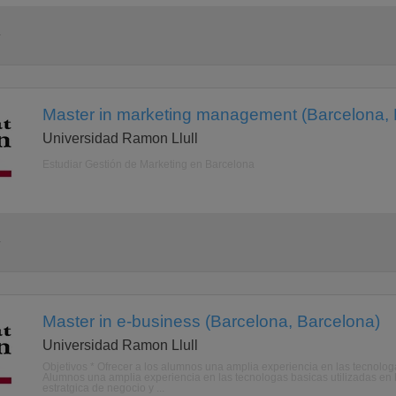
a
Master in marketing management (Barcelona, 
Universidad Ramon Llull
Estudiar Gestión de Marketing en Barcelona
a
Master in e-business (Barcelona, Barcelona)
Universidad Ramon Llull
Objetivos * Ofrecer a los alumnos una amplia experiencia en las tecnologas
Alumnos una amplia experiencia en las tecnologas basicas utilizadas en l
estratgica de negocio y ...