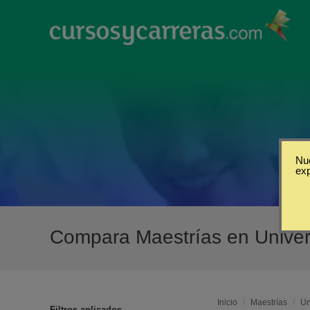
Nue
ex
Compara Maestrías en Univer
Inicio
/
Maestrías
/
Un
Filtros aplicados