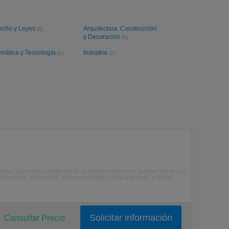
echo y Leyes
Arquitectura, Construcción
(6)
y Decoración
(5)
rmática y Tecnología
Industria
(2)
(2)
 anlisis sobre las cuestiones ticas relacionadas con la vida humana y
iomdicos, ofreciendo las herramientas para la reflexin y dilogo,
Solicitar información
Consultar Precio