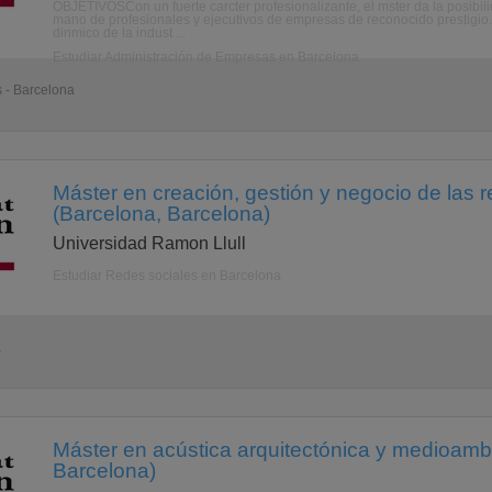
OBJETIVOSCon un fuerte carcter profesionalizante, el mster da la posibili
mano de profesionales y ejecutivos de empresas de reconocido prestigio. 
dinmico de la indust ...
Estudiar Administración de Empresas en Barcelona
s - Barcelona
Máster en creación, gestión y negocio de las r
(Barcelona, Barcelona)
Universidad Ramon Llull
Estudiar Redes sociales en Barcelona
a
Máster en acústica arquitectónica y medioambi
Barcelona)