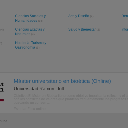
Ciencias Sociales y
Arte y Diseño
Der
(7)
Humanidades
(15)
s
Ciencias Exactas y
Salud y Bienestar
Info
(4)
(2)
Naturales
(4)
Hotelería, Turismo y
2)
Gastronomía
(1)
Máster universitario en bioética (Online)
Universidad Ramon Llull
ObjetivosEl Mster en Biotica tiene como objetivo impulsar la reflexin y el
con los conflictos de valores que plantean frecuentemente los progresos b
buscando un consen ...
Estudiar Ética online
nline