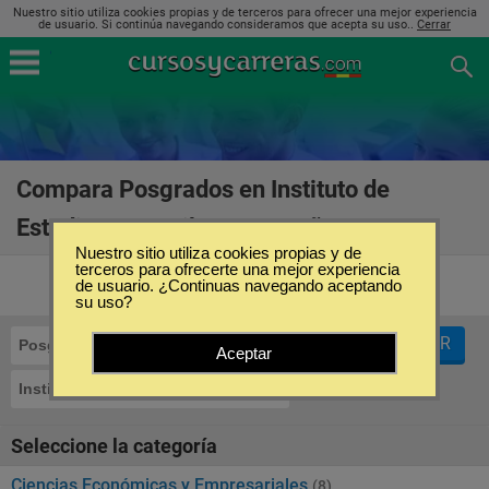
Nuestro sitio utiliza cookies propias y de terceros para ofrecer una mejor experiencia
de usuario. Si continúa navegando consideramos que acepta su uso..
Cerrar
Compara Posgrados en Instituto de
Estudios Bursatiles en España
(8)
Nuestro sitio utiliza cookies propias y de
terceros para ofrecerte una mejor experiencia
de usuario. ¿Continuas navegando aceptando
su uso?
FILTRAR
Posgrados
Aceptar
Instituto de Estudios Bursatiles
Seleccione la categoría
Ciencias Económicas y Empresariales
(8)