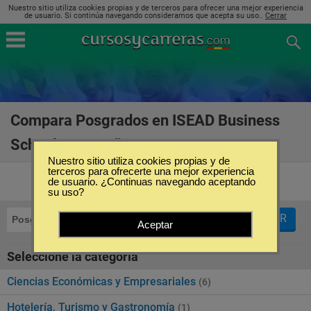
Nuestro sitio utiliza cookies propias y de terceros para ofrecer una mejor experiencia
de usuario. Si continúa navegando consideramos que acepta su uso..
Cerrar
Compara Posgrados en ISEAD Business
School en España
(8)
Nuestro sitio utiliza cookies propias y de
terceros para ofrecerte una mejor experiencia
de usuario. ¿Continuas navegando aceptando
su uso?
FILTRAR
Posgrados
ISEAD Business School
Aceptar
Seleccione la categoría
Ciencias Económicas y Empresariales
(6)
Hotelería, Turismo y Gastronomía
(1)