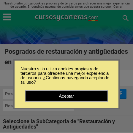
Nuestro sitio utiliza cookies propias y de terceros para ofrecer una mejor experiencia
de usuario. Si continúa navegando consideramos que acepta su uso..
Cerrar
Posgrados de restauración y antigüedades
en España
(18)
Nuestro sitio utiliza cookies propias y de
terceros para ofrecerte una mejor experiencia
de usuario. ¿Continuas navegando aceptando
su uso?
FILTRAR
Posgrados
Aceptar
Restauración y Antigüedades
Seleccione la SubCategoría de "Restauración y
Antigüedades"