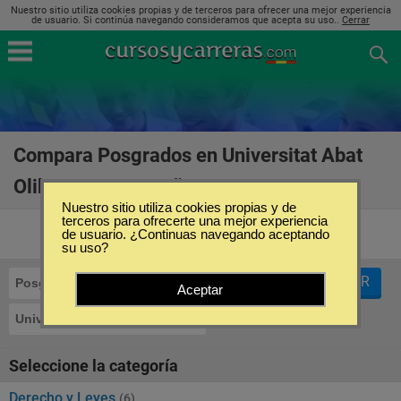
Nuestro sitio utiliza cookies propias y de terceros para ofrecer una mejor experiencia
de usuario. Si continúa navegando consideramos que acepta su uso..
Cerrar
Compara Posgrados en Universitat Abat
Oliba CEU en España
(19)
Nuestro sitio utiliza cookies propias y de
terceros para ofrecerte una mejor experiencia
de usuario. ¿Continuas navegando aceptando
su uso?
FILTRAR
Posgrados
Aceptar
Universitat Abat Oliba CEU
Seleccione la categoría
Derecho y Leyes
(6)