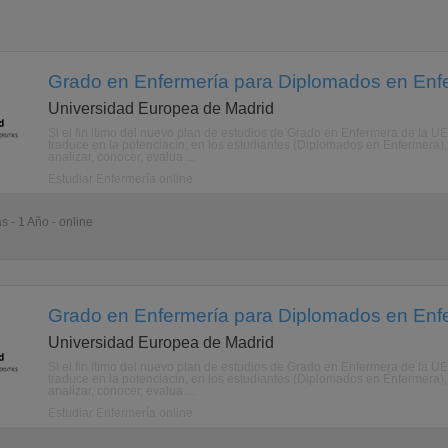
Grado en Enfermería para Diplomados en Enfe
Universidad Europea de Madrid
Si el fin ltimo del nuevo plan de estudios de Grado en Enfermera de la UE
traduce en la potenciacin, en los estudiantes (Diplomados en Enfermera), 
analizar, conocer, evalua ...
Estudiar Enfermería online
s - 1 Año - online
Grado en Enfermería para Diplomados en Enfe
Universidad Europea de Madrid
Si el fin ltimo del nuevo plan de estudios de Grado en Enfermera de la UE
traduce en la potenciacin, en los estudiantes (Diplomados en Enfermera), 
analizar, conocer, evalua ...
Estudiar Enfermería online