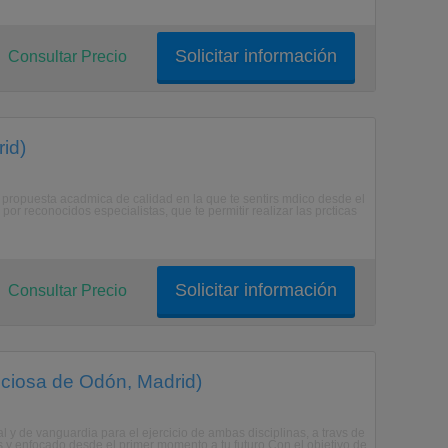
Solicitar información
Consultar Precio
id)
propuesta acadmica de calidad en la que te sentirs mdico desde el
r reconocidos especialistas, que te permitir realizar las prcticas
Solicitar información
Consultar Precio
iciosa de Odón, Madrid)
 y de vanguardia para el ejercicio de ambas disciplinas, a travs de
s y enfocado desde el primer momento a tu futuro.Con el objetivo de