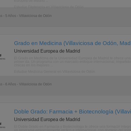
Europea de Madrid ...
Estudiar Fitoterapia en Villaviciosa de Odón
s - 5 Años - Villaviciosa de Odón
Grado en Medicina (Villaviciosa de Odón, Madr
Universidad Europea de Madrid
El Grado en Medicina de la Universidad Europea de Madrid te ofrece una 
primer da. Un programa con un marcado enfoque internacional, impartido po
clnicas en los mejores ...
Estudiar Medicina General en Villaviciosa de Odón
s - 6 Años - Villaviciosa de Odón
Doble Grado: Farmacia + Biotecnología (Villav
Universidad Europea de Madrid
El Doble Grado en Farmacia y Biotecnologa te ofrece una formacin integral
un programa eminentemente prctico e internacional, con dominio del ingl