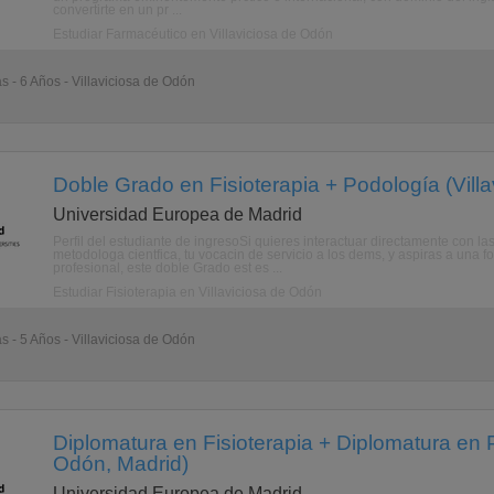
convertirte en un pr ...
Estudiar Farmacéutico en Villaviciosa de Odón
s - 6 Años - Villaviciosa de Odón
Doble Grado en Fisioterapia + Podología (Vill
Universidad Europea de Madrid
Perfil del estudiante de ingresoSi quieres interactuar directamente con
metodologa cientfica, tu vocacin de servicio a los dems, y aspiras a una 
profesional, este doble Grado est es ...
Estudiar Fisioterapia en Villaviciosa de Odón
s - 5 Años - Villaviciosa de Odón
Diplomatura en Fisioterapia + Diplomatura en P
Odón, Madrid)
Universidad Europea de Madrid