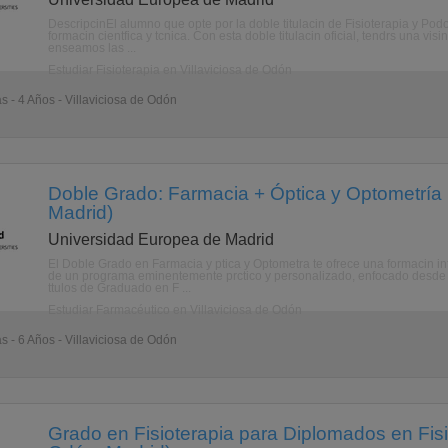
DescripcinEl alumno que opte por la doble titulacin de Fisioterapia y Po
formacin cientfica y tcnica. Con esta doble titulacin oficial, tendrs una vi
enseamos las ...
Estudiar Fisioterapia en Villaviciosa de Odón
s - 4 Años - Villaviciosa de Odón
Doble Grado: Farmacia + Óptica y Optometría (
Madrid)
Universidad Europea de Madrid
El Doble Grado en Farmacia y ptica y Optometra te ofrece una formacin int
de un programa eminentemente prctico y personalizado, enfocado desde e
ttulos de Graduado en F ...
Estudiar Farmacéutico en Villaviciosa de Odón
s - 6 Años - Villaviciosa de Odón
Grado en Fisioterapia para Diplomados en Fisio