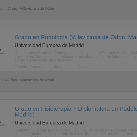
s - 5 Años - Villaviciosa de Odón
Grado en Podología (Villaviciosa de Odón, Ma
Universidad Europea de Madrid
Con el nuevo Grado en Podologa de la Universidad Europea de Madrid domi
travs de una formacin eminentemente vinculada al mundo laboral con ms 
conocimiento exhaustivo de la mor ...
Estudiar Podología en Villaviciosa de Odón
s - 4 Años - Villaviciosa de Odón
Grado en Fisioterapia + Diplomatura en Podolo
Madrid)
Universidad Europea de Madrid
El alumno que opte por la doble titulacin de Fisioterapia y Podologa cons
cientfica y tcnica. Con esta doble titulacin oficial, tendrs una visin globa