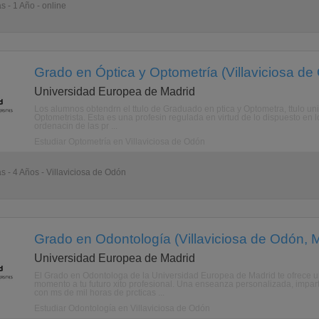
s - 1 Año - online
Grado en Óptica y Optometría (Villaviciosa de
Universidad Europea de Madrid
Los alumnos obtendrn el ttulo de Graduado en ptica y Optometra, ttulo univer
Optometrista. Esta es una profesin regulada en virtud de lo dispuesto en 
ordenacin de las pr ...
Estudiar Optometría en Villaviciosa de Odón
s - 4 Años - Villaviciosa de Odón
Grado en Odontología (Villaviciosa de Odón, 
Universidad Europea de Madrid
El Grado en Odontologa de la Universidad Europea de Madrid te ofrece 
momento a tu futuro xito profesional. Una enseanza personalizada, impart
con ms de mil horas de prcticas ...
Estudiar Odontología en Villaviciosa de Odón