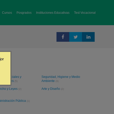
Cursos
Posgrados
Instituciones Educativas
Test Vocacional
jor
cias Sociales y
Seguridad, Higiene y Medio
anidades
Ambiente
(5)
(3)
echo y Leyes
Arte y Diseño
(2)
(2)
inistración Pública
(1)