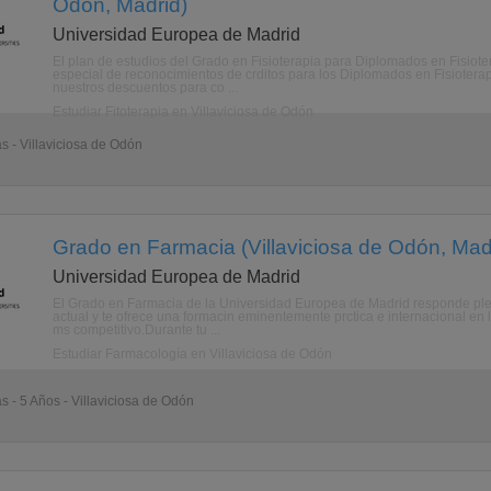
Odón, Madrid)
Universidad Europea de Madrid
El plan de estudios del Grado en Fisioterapia para Diplomados en Fisio
especial de reconocimientos de crditos para los Diplomados en Fisiotera
nuestros descuentos para co ...
Estudiar Fitoterapia en Villaviciosa de Odón
as - Villaviciosa de Odón
Grado en Farmacia (Villaviciosa de Odón, Mad
Universidad Europea de Madrid
El Grado en Farmacia de la Universidad Europea de Madrid responde ple
actual y te ofrece una formacin eminentemente prctica e internacional en 
ms competitivo.Durante tu ...
Estudiar Farmacología en Villaviciosa de Odón
s - 5 Años - Villaviciosa de Odón