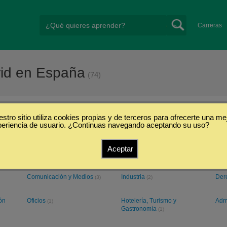
Carreras
rid en España
(74)
stro sitio utiliza cookies propias y de terceros para ofrecerte una me
ropea de Madrid
periencia de usuario. ¿Continuas navegando aceptando su uso?
Aceptar
Ciencias Económicas y
Ciencias Exactas y
Cien
Empresariales
Naturales
Hum
(7)
(6)
Comunicación y Medios
Industria
Der
(3)
(2)
ón
Oficios
Hotelería, Turismo y
Adm
(1)
Gastronomía
(1)